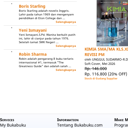
Boris Starling
Boris Starling adalah novelis Inggris.
Lahir pada tahun 1969 dan mengenyam
pendidikan di Eton College dan ...
Selengkapnya
Yeni Ismayani
Yeni Ismayani.S.Pd. Wanita berkulit putih
ini, lahir di cianjur pada tahun 1976.
Setelah tamat SMK Negeri ...
Selengkapnya
KIMIA SMA/MA KLS.X
Robin Sharma
REVISI PM
Robin adalah pengarang 8 buku terlaris
oleh UNGGUL SUDARMO-R.
internasional #1, termasuk "The
Soft Cover, Mei 2026
Greatness Guide" dan adalah salah ...
Rp. 146.000
Selengkapnya
Rp. 116.800
(20% OFF)
Stock di Gudang Supplier
Services
Information
Make M
My Bukabuku
Tentang Bukabuku.com
Program