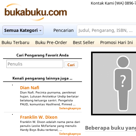
Kontak Kami (WA) 0896-
Semua Kategori
Pencarian
Buku Terbaru
Buku Pre-Order
Best Seller
Promosi Hari Ini
Cari Pengarang Favorit Anda
Cari
Kenali pengarang lainnya juga ...
Dian Nafi
Dian Nafi. Pecinta purnama, penikmat
hujan. Lulusan Arsitektur Undip berlatar
belakang keluarga santri. Pengelola
PAUD, komunitas Hasfriend, Pimred ...
Selengkapnya
Franklin W. Dixon
Franklin W. Dixon adalah nama pena dari
penulis Leslie McFarlane yang menulis
Beberapa buku yan
Hardy Boys Buku terkenal, ...
Selengkapnya