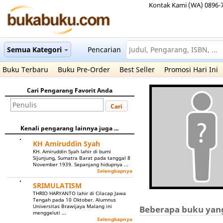
Kontak Kami (WA) 0896-
Semua Kategori
Pencarian
Buku Terbaru
Buku Pre-Order
Best Seller
Promosi Hari Ini
Cari Pengarang Favorit Anda
Cari
Kenali pengarang lainnya juga ...
KH Amiruddin Syah
KH. Amiruddin Syah lahir di bumi
Sijunjung, Sumatra Barat pada tanggal 8
November 1939. Sepanjang hidupnya ...
Selengkapnya
SRIMULATISM
THRIO HARYANTO lahir di Cilacap Jawa
Tengah pada 10 Oktober. Alumnus
Universitas Brawijaya Malang ini
Beberapa buku yang 
menggeluti ...
Selengkapnya