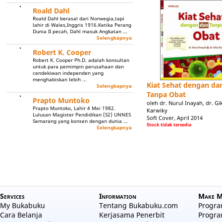
Roald Dahl
Roald Dahl berasal dari Norwegia,tapi
lahir di Wales,Inggris 1916.Ketika Perang
Dunia II pecah, Dahl masuk Angkatan ...
Selengkapnya
Robert K. Cooper
Robert K. Cooper Ph.D. adalah konsultan
untuk para pemimpin perusahaan dan
cendekiwan independen yang
menghabiskan lebih ...
Kiat Sehat dengan da
Selengkapnya
Tanpa Obat
Prapto Muntoko
oleh dr. Nurul Inayah, dr. Gi
Prapto Muntoko, Lahir 4 Mei 1982.
Karwiky
Lulusan Magister Pendidikan (S2) UNNES
Soft Cover, April 2014
Semarang yang konsen dengan dunia ...
Stock tidak tersedia
Selengkapnya
Services
Information
Make M
My Bukabuku
Tentang Bukabuku.com
Program
Cara Belanja
Kerjasama Penerbit
Progra