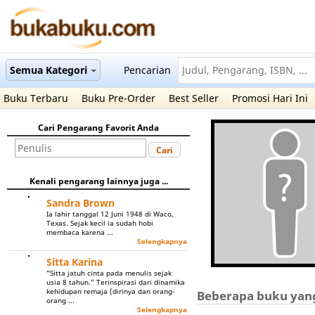
Semua Kategori
Pencarian
Buku Terbaru
Buku Pre-Order
Best Seller
Promosi Hari Ini
Cari Pengarang Favorit Anda
Cari
Kenali pengarang lainnya juga ...
Sandra Brown
Ia lahir tanggal 12 Juni 1948 di Waco,
Texas. Sejak kecil ia sudah hobi
membaca karena ...
Selengkapnya
Sitta Karina
“Sitta jatuh cinta pada menulis sejak
usia 8 tahun.” Terinspirasi dari dinamika
kehidupan remaja (dirinya dan orang-
Beberapa buku yang
orang ...
Selengkapnya