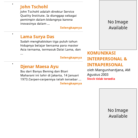
John Tschohl
John Tschohl adalah direktur Service
Quality Institute. Ia dianggap sebagai
pemimpin dalam bidangnya karena
No Image
inovasinya dalam ...
Available
Selengkapnya
Lama Surya Das
Sudah menghabiskan tiga puluh tahun
hidupnya belajar bersama para master
Asia ternama, termasuk Dalai Lama, dan
KOMUNIKASI
...
Selengkapnya
INTERPERSONAL &
INTRAPERSONAL
Djenar Maesa Ayu
oleh Mangunhardjana, AM
Ibu dari Banyu Bening dan Btari
Agustus 2003
Maharani ini lahir di Jakarta, 14 Januari
Stock tidak tersedia
1973.Cerpen-cerpennya telah tersebar ...
Selengkapnya
No Image
Available