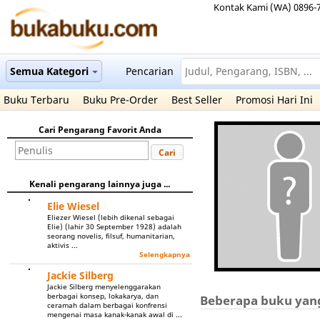
Kontak Kami (WA) 0896-
Semua Kategori
Pencarian
Buku Terbaru
Buku Pre-Order
Best Seller
Promosi Hari Ini
Cari Pengarang Favorit Anda
Cari
Kenali pengarang lainnya juga ...
Elie Wiesel
Eliezer Wiesel (lebih dikenal sebagai
Elie) (lahir 30 September 1928) adalah
seorang novelis, filsuf, humanitarian,
aktivis ...
Selengkapnya
Jackie Silberg
Jackie Silberg menyelenggarakan
berbagai konsep, lokakarya, dan
Beberapa buku yang 
ceramah dalam berbagai konfrensi
mengenai masa kanak-kanak awal di ...