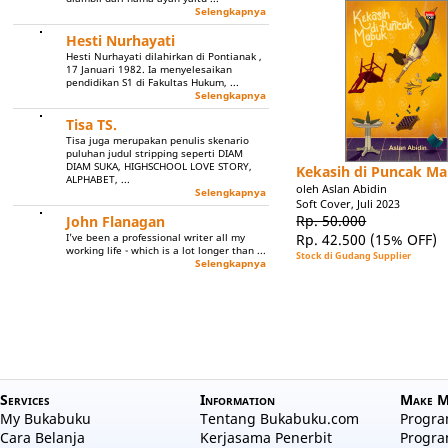
Selengkapnya
Hesti Nurhayati
Hesti Nurhayati dilahirkan di Pontianak ,
17 Januari 1982. Ia menyelesaikan
pendidikan S1 di Fakultas Hukum, ...
Selengkapnya
Tisa TS.
Tisa juga merupakan penulis skenario
puluhan judul stripping seperti DIAM
DIAM SUKA, HIGHSCHOOL LOVE STORY,
Kekasih di Puncak M
ALPHABET, ...
oleh Aslan Abidin
Selengkapnya
Soft Cover, Juli 2023
Rp. 50.000
John Flanagan
Rp. 42.500
(15% OFF)
I've been a professional writer all my
working life - which is a lot longer than ...
Stock di Gudang Supplier
Selengkapnya
Services
Information
Make M
My Bukabuku
Tentang Bukabuku.com
Program
Cara Belanja
Kerjasama Penerbit
Progra