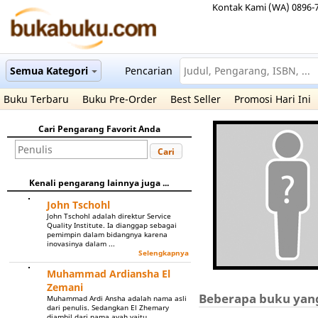
Kontak Kami (WA) 0896-
Semua Kategori
Pencarian
Buku Terbaru
Buku Pre-Order
Best Seller
Promosi Hari Ini
Cari Pengarang Favorit Anda
Cari
Kenali pengarang lainnya juga ...
John Tschohl
John Tschohl adalah direktur Service
Quality Institute. Ia dianggap sebagai
pemimpin dalam bidangnya karena
inovasinya dalam ...
Selengkapnya
Muhammad Ardiansha El
Zemani
Beberapa buku yang 
Muhammad Ardi Ansha adalah nama asli
dari penulis. Sedangkan El Zhemary
diambil dari nama ayah yaitu ...