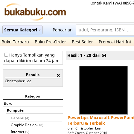
Kontak Kami (WA) 0896-
Semua Kategori
Pencarian
Buku Terbaru
Buku Pre-Order
Best Seller
Promosi Hari Ini
Hanya Tampilkan yang
Hasil: 1 - 20 dari 54
dapat dikirim dalam 24 jam
Penulis
Christopher Lee
Kategori
Buku
Komputer
Powertips Microsoft PowerPoin
General
(4)
Terbaru & Terbaik
Graphic Design
(10)
oleh Christopher Lee
Internet
(5)
Soft Cover, Oktober 2016