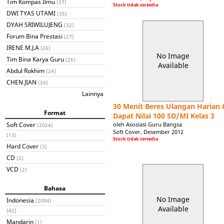
Tim Kompas Ilmu
(37)
Stock tidak tersedia
DWI TYAS UTAMI
(35)
DYAH SRIWILUJENG
(32)
Forum Bina Prestasi
(27)
IRENE M.J.A
(26)
No Image
Tim Bina Karya Guru
(26)
Available
Abdul Rokhim
(24)
CHEN JIAN
(24)
Lainnya
30 Menit Beres Ulangan Harian 
Format
Dapat Nilai 100 SD/MI Kelas 3
Soft Cover
oleh Asosiasi Guru Bangsa
(2024)
Soft Cover, Desember 2012
(13)
Stock tidak tersedia
Hard Cover
(3)
CD
(2)
VCD
(2)
Bahasa
No Image
Indonesia
(2004)
Available
(42)
Mandarin
(1)