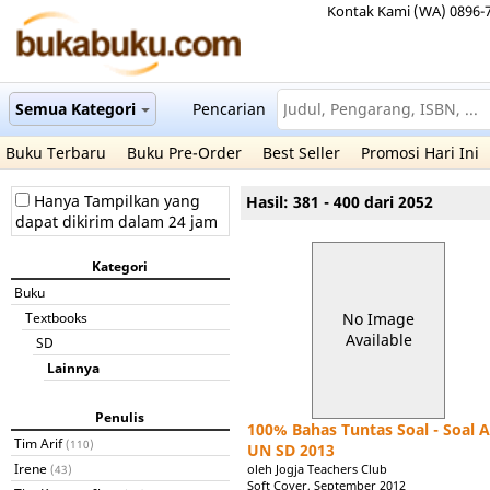
Kontak Kami (WA) 0896-
Semua Kategori
Pencarian
Buku Terbaru
Buku Pre-Order
Best Seller
Promosi Hari Ini
Hanya Tampilkan yang
Hasil: 381 - 400 dari 2052
dapat dikirim dalam 24 jam
Kategori
Buku
Textbooks
No Image
Available
SD
Lainnya
Penulis
100% Bahas Tuntas Soal - Soal A
Tim Arif
(110)
UN SD 2013
Irene
oleh Jogja Teachers Club
(43)
Soft Cover, September 2012