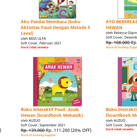
Aku Pandai Membaca (buku
AYO BERKREA
Aktivitas Paud Dengan Metode 5
HEWAN
Level)
oleh Rebecca Gilpi
Soft Cover, Desemb
oleh MISS ULFA
Rp. 108.000
Rp
Soft Cover, Februari 2021
Stock tidak tersedia
Stock di Gudang Suppl
Buku Interaktif Paud: Anak
Buku Interakti
Hewan (boardbook Mekanik)
(boardbook M
oleh AUZUO
oleh AUZUO
Soft Cover, September 2021
Soft Cover, Septem
)
Rp. 139.000
Rp. 111.200
(20% OFF)
Stock tidak tersedia
Stock di Gudang Supplier