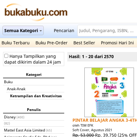
Semua Kategori
Pencarian
Buku Terbaru
Buku Pre-Order
Best Seller
Promosi Hari Ini
Hanya Tampilkan yang
Hasil: 1 - 20 dari 2570
dapat dikirim dalam 24 jam
Kategori
Buku
Anak-Anak
Ketrampilan dan Kreativitas
Penulis
Disney
(400)
PINTAR BELAJAR ANGKA 3-4T
(82)
oleh TIM EFK
Mattel East Asia Limited
Soft Cover, Agustus 2021
(65)
Rp. 53.000
Rp. 39.750
(25% OFF