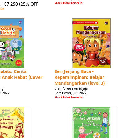
. 107.250
(25% OFF)
Stock tidak tersedia
ier
bits: Cerita
Seri Jenjang Baca -
k Anak Hebat (Cover
Kepemimpinan: Belajar
Mendengarkan (level 3)
ing
oleh Arleen Amidjaja
i 2022
Soft Cover, Juli 2022
Stock tidak tersedia