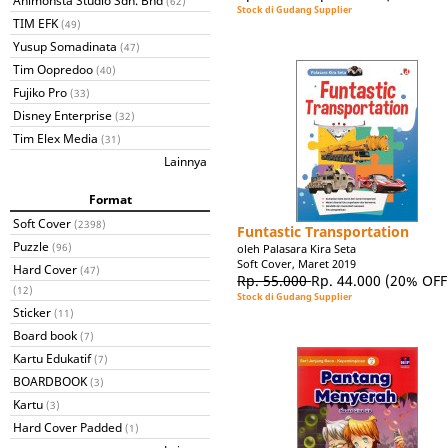
Animonsta Studio Sdn. Bhd
(62)
Stock di Gudang Supplier
TIM EFK
(49)
Yusup Somadinata
(47)
Tim Oopredoo
(40)
Fujiko Pro
(33)
Disney Enterprise
(32)
Tim Elex Media
(31)
Lainnya
Format
Soft Cover
(2398)
Funtastic Transportation
Puzzle
(96)
oleh Palasara Kira Seta
Soft Cover, Maret 2019
Hard Cover
(47)
Rp. 55.000
Rp. 44.000
(20% OFF
(12)
Stock di Gudang Supplier
Sticker
(11)
Board book
(7)
Kartu Edukatif
(7)
BOARDBOOK
(3)
Kartu
(3)
Hard Cover Padded
(1)