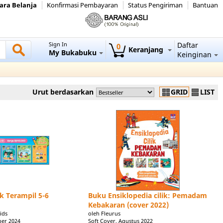
ara Belanja
Konfirmasi Pembayaran
Status Pengiriman
Bantuan
Sign In
Daftar
0
Keranjang
My Bukabuku
Keinginan
Urut berdasarkan
GRID
LIST
k Terampil 5-6
Buku Ensiklopedia cilik: Pemadam
Kebakaran (cover 2022)
ids
oleh Fleurus
ber 2024
Soft Cover, Agustus 2022