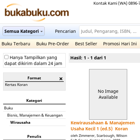
Kontak Kami (WA) 0896-
Semua Kategori
Pencarian
Buku Terbaru
Buku Pre-Order
Best Seller
Promosi Hari Ini
Hanya Tampilkan yang
Hasil: 1 - 1 dari 1
dapat dikirim dalam 24 jam
Format
Kertas Koran
No Image
Available
Kategori
Buku
Bisnis, Manajemen & Keuangan
Wirausaha
Kewirausahaan & Manajemen
Usaha Kecil 1 (ed.5)  Koran
oleh Zimmerer, Scarbough, Wilson
Penulis