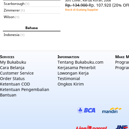
Soft Cover, Kertas Koran, 2008
Scarborough
(1)
Rp. 134.900
Rp. 107.920
(20% OF
Zimmerer
Stock di Gudang Supplier
(1)
Wilson
(1)
Bahasa
Indonesia
(1)
Services
Information
Make M
My Bukabuku
Tentang Bukabuku.com
Program
Cara Belanja
Kerjasama Penerbit
Progra
Customer Service
Lowongan Kerja
Order Status
Testimonial
Ketentuan COD
Ongkos Kirim
Ketentuan Pengembalian
Bantuan