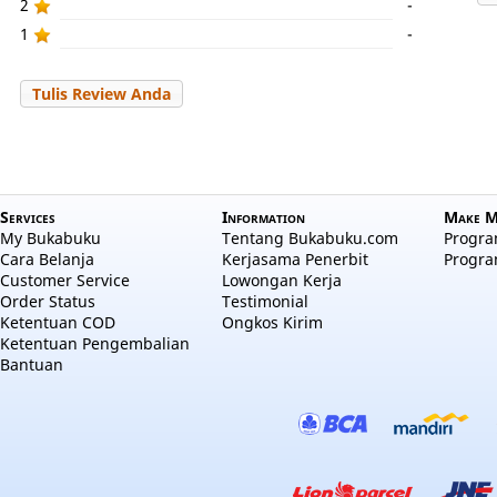
2
-
1
-
Tulis Review Anda
Services
Information
Make M
My Bukabuku
Tentang Bukabuku.com
Program
Cara Belanja
Kerjasama Penerbit
Progra
Customer Service
Lowongan Kerja
Order Status
Testimonial
Ketentuan COD
Ongkos Kirim
Ketentuan Pengembalian
Bantuan