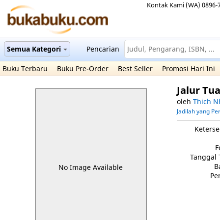
Kontak Kami (WA) 0896-
Semua Kategori
Pencarian
Buku Terbaru
Buku Pre-Order
Best Seller
Promosi Hari Ini
Jalur Tu
oleh
Thich N
Jadilah yang P
Keterse
F
Tanggal 
B
No Image Available
Pe