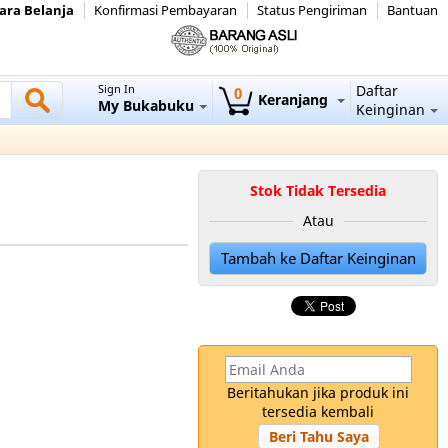
ara Belanja
Konfirmasi Pembayaran
Status Pengiriman
Bantuan
Sign In
Daftar
0
Keranjang
My Bukabuku
Keinginan
Stok Tidak Tersedia
Atau
Tambah ke Daftar Keinginan
Beritahukan jika produk ini
tersedia kembali
Beri Tahu Saya