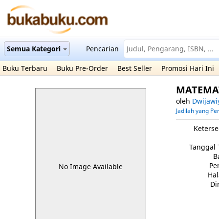
Semua Kategori
Pencarian
Buku Terbaru
Buku Pre-Order
Best Seller
Promosi Hari Ini
MATEMAT
oleh
Dwijawi
Jadilah yang P
Keterse
Tanggal 
B
Pe
No Image Available
Ha
Di