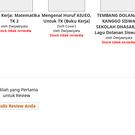
 Kerja: Matematika
Mengenal Huruf AIUEO,
TEMBANG DOLAN
TK 2
Untuk TK (Buku Kerja)
KANGGO SISW
oleh Dwijawiyata
(Soft Cover)
SEKOLAH DHASAR,
tock tidak tersedia
oleh Dwijawiyata
Lagu Dolanan Sisw
Stock tidak tersedia
oleh Dwijawiyata
Stock tidak tersedi
dilah yang Pertama
untuk Review
Tulis Review Anda