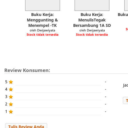
Buku Kerja:
Buku Kerja:
Buku
Menggunting &
MenulisTegak
Menempel -TK
Bersambung 1A SD
S
oleh Dwijawiyata
oleh Dwijawiyata
Stock tidak tersedia
Stock tidak tersedia
Review Konsumen:
5
-
Ja
4
-
3
-
2
-
1
-
Tulis Review Anda