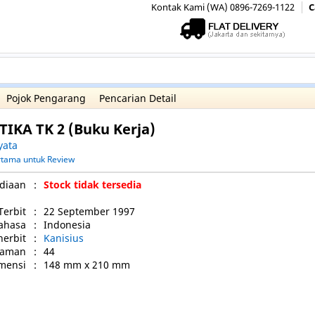
Kontak Kami (WA) 0896-7269-1122
C
Pojok Pengarang
Pencarian Detail
IKA TK 2 (Buku Kerja)
yata
ertama untuk Review
diaan
:
Stock tidak tersedia
Terbit
:
22 September 1997
ahasa
:
Indonesia
nerbit
:
Kanisius
laman
:
44
mensi
:
148 mm x 210 mm