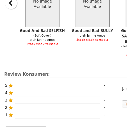
No Image
No Image
Available
Available
Good And Bad SELFISH
Good and Bad BULLY
Go
(Soft Cover)
oleh Janine Amos
SA
oleh Janine Amos
Stock tidak tersedia
Stock tidak tersedia
ole
Review Konsumen:
5
-
Ja
4
-
3
-
2
-
1
-