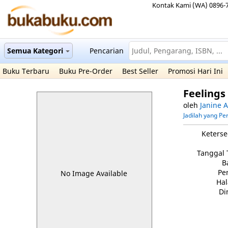
Kontak Kami (WA) 0896-
Semua Kategori
Pencarian
Buku Terbaru
Buku Pre-Order
Best Seller
Promosi Hari Ini
Feelings
oleh
Janine 
Jadilah yang P
Keterse
Tanggal 
B
Pe
No Image Available
Ha
Di