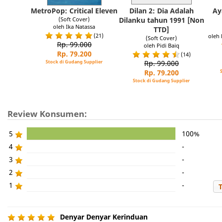
MetroPop: Critical Eleven
Dilan 2: Dia Adalah
Ay
(Soft Cover)
Dilanku tahun 1991 [Non
oleh Ika Natassa
TTD]
(21)
oleh
(Soft Cover)
Rp. 99.000
oleh Pidi Baiq
Rp. 79.200
(14)
Stock di Gudang Supplier
Rp. 99.000
Rp. 79.200
Stock di Gudang Supplier
Review Konsumen:
5
100%
4
-
3
-
2
-
1
-
Denyar Denyar Kerinduan