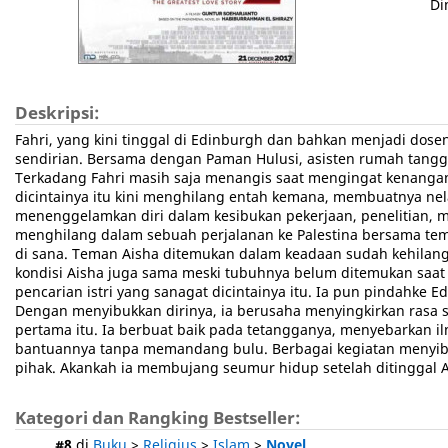
Di
Deskripsi:
Fahri, yang kini tinggal di Edinburgh dan bahkan menjadi dosen
sendirian. Bersama dengan Paman Hulusi, asisten rumah tangg
Terkadang Fahri masih saja menangis saat mengingat kenanga
dicintainya itu kini menghilang entah kemana, membuatnya ne
menenggelamkan diri dalam kesibukan pekerjaan, penelitian, m
menghilang dalam sebuah perjalanan ke Palestina bersama tem
di sana. Teman Aisha ditemukan dalam keadaan sudah kehila
kondisi Aisha juga sama meski tubuhnya belum ditemukan saat 
pencarian istri yang sanagat dicintainya itu. Ia pun pindahke E
Dengan menyibukkan dirinya, ia berusaha menyingkirkan rasa s
pertama itu. Ia berbuat baik pada tetangganya, menyebarkan
bantuannya tanpa memandang bulu. Berbagai kegiatan menyibu
pihak. Akankah ia membujang seumur hidup setelah ditinggal Ai
Kategori dan Rangking Bestseller:
#8
di
Buku
>
Religius
>
Islam
>
Novel