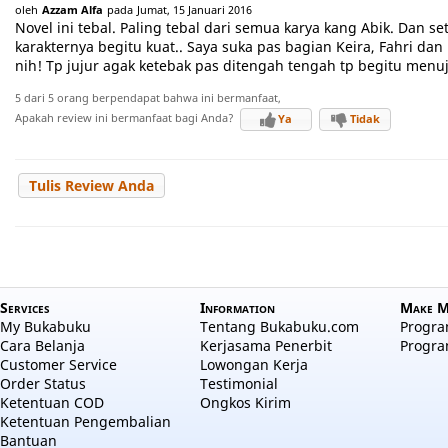
oleh
Azzam Alfa
pada
Jumat, 15 Januari 2016
Novel ini tebal. Paling tebal dari semua karya kang Abik. Dan 
karakternya begitu kuat.. Saya suka pas bagian Keira, Fahri dan
nih! Tp jujur agak ketebak pas ditengah tengah tp begitu men
5 dari 5 orang berpendapat bahwa ini bermanfaat,
Apakah review ini bermanfaat bagi Anda?
Ya
Tidak
Tulis Review Anda
Services
Information
Make M
My Bukabuku
Tentang Bukabuku.com
Program
Cara Belanja
Kerjasama Penerbit
Progra
Customer Service
Lowongan Kerja
Order Status
Testimonial
Ketentuan COD
Ongkos Kirim
Ketentuan Pengembalian
Bantuan