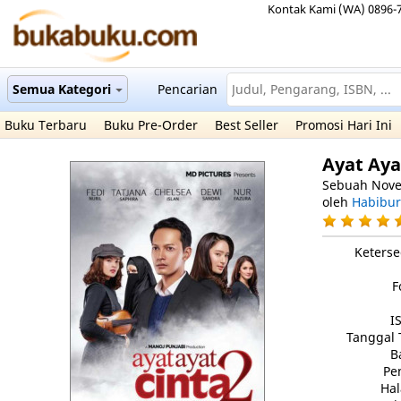
Kontak Kami (WA) 0896-
Semua Kategori
Pencarian
Buku Terbaru
Buku Pre-Order
Best Seller
Promosi Hari Ini
Ayat Aya
Sebuah Nove
oleh
Habibur
Keterse
F
I
Tanggal 
B
Pe
Ha