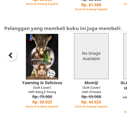
Stock di Gudang Supplier
Rp. 61.500
St
Stock di Gudang Supplier
Pelanggan yang membeli buku ini juga membeli:
No Image
Available
Yawning Is Delicious
Momiji
GLA
(Soft Cover)
(Soft Cover)
H
oleh Kang Ji Young
oleh Orizuka
Rp. 79.900
Rp. 59.900
ol
Rp. 59.925
Rp. 44.925
Stock di Gudang Supplier
Stock di Gudang Supplier
St