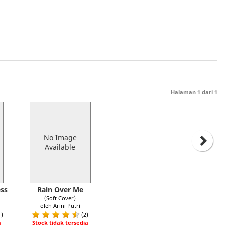
Halaman
1
dari
1
No Image
Available
ss
Rain Over Me
(Soft Cover)
oleh Arini Putri
1)
(2)
a
Stock tidak tersedia