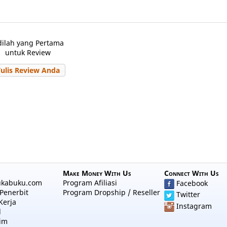
dilah yang Pertama
untuk Review
Tulis Review Anda
Make Money With Us
Connect With Us
ukabuku.com
Program Afiliasi
Facebook
Penerbit
Program Dropship / Reseller
Twitter
Kerja
Instagram
l
im