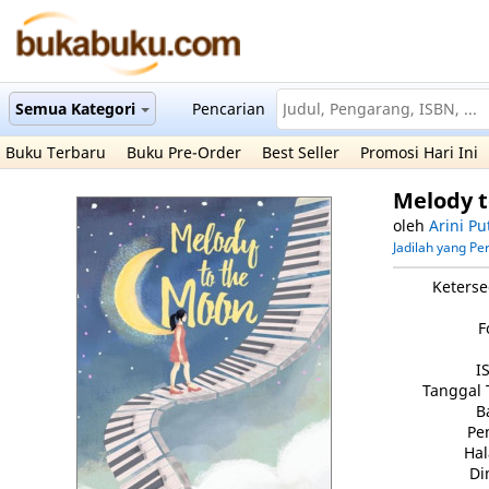
Semua Kategori
Pencarian
Buku Terbaru
Buku Pre-Order
Best Seller
Promosi Hari Ini
Melody t
oleh
Arini Pu
Jadilah yang P
Keterse
F
I
Tanggal 
B
Pe
Ha
Di