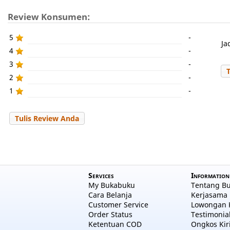
Review Konsumen:
5
-
Ja
4
-
3
-
2
-
1
-
Tulis Review Anda
Services
Information
My Bukabuku
Tentang B
Cara Belanja
Kerjasama 
Customer Service
Lowongan 
Order Status
Testimonia
Ketentuan COD
Ongkos Kir