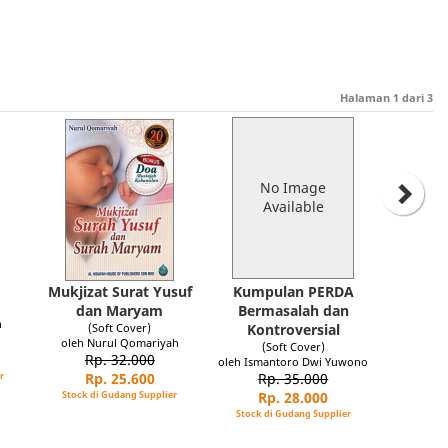
Halaman
1
dari
3
No Image
Available
Mukjizat Surat Yusuf
Kumpulan PERDA
dan Maryam
Bermasalah dan
n
(Soft Cover)
Kontroversial
oleh Nurul Qomariyah
(Soft Cover)
Rp. 32.000
oleh Ismantoro Dwi Yuwono
r
Rp. 25.600
Rp. 35.000
Stock di Gudang Supplier
Rp. 28.000
Stock di Gudang Supplier