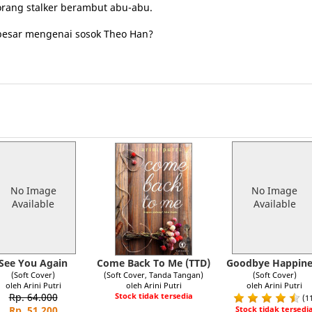
eorang stalker berambut abu-abu.
besar mengenai sosok Theo Han?
No Image
No Image
Available
Available
See You Again
Come Back To Me (TTD)
Goodbye Happine
(Soft Cover)
(Soft Cover, Tanda Tangan)
(Soft Cover)
oleh Arini Putri
oleh Arini Putri
oleh Arini Putri
Rp. 64.000
Stock tidak tersedia
(1
Rp. 51.200
Stock tidak tersedi