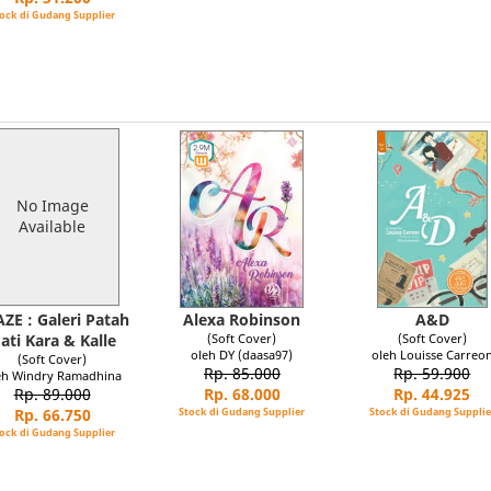
ock di Gudang Supplier
No Image
Available
ZE : Galeri Patah
Alexa Robinson
A&D
ati Kara & Kalle
(Soft Cover)
(Soft Cover)
oleh DY (daasa97)
oleh Louisse Carreo
(Soft Cover)
Rp. 85.000
Rp. 59.900
eh Windry Ramadhina
Rp. 89.000
Rp. 68.000
Rp. 44.925
Rp. 66.750
Stock di Gudang Supplier
Stock di Gudang Supplie
ock di Gudang Supplier