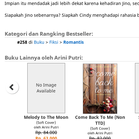
Impian itu mendadak jadi lebih dekat karena kehadiran Jino, s
Siapakah Jino sebenarnya? Siapkah Cindy menghadapi rahasia 
Kategori dan Rangking Bestseller:
#258
di
Buku
>
Fiksi
>
Romantis
Buku Lainnya oleh Arini Putri:
No Image
Available
Melody to The Moon
Come Back To Me (Non
(Soft Cover)
TTD)
oleh Arini Putri
(Soft Cover)
Rp. 84.000
oleh Arini Putri
Rp. 63.000
Rp. 82.000