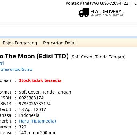
Kontak Kami (WA) 0896-7269-1122
C
Pojok Pengarang
Pencarian Detail
o The Moon (Edisi TTD)
(Soft Cover, Tanda Tangan)
tri
ertama untuk Review
diaan
:
Stock tidak tersedia
ormat
:
Soft Cover, Tanda Tangan
ISBN
:
6026383174
SBN13
:
9786026383174
Terbit
:
13 April 2017
ahasa
:
Indonesia
nerbit
:
Haru (Hutamedia)
laman
:
320
mensi
:
140 mm x 200 mm