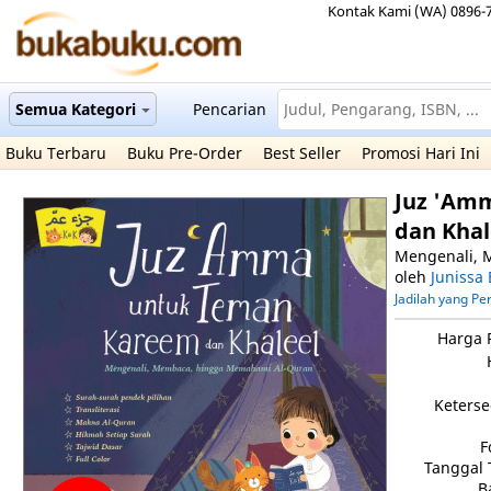
Kontak Kami (WA) 0896-
Semua Kategori
Pencarian
Buku Terbaru
Buku Pre-Order
Best Seller
Promosi Hari Ini
Juz 'Am
dan Kha
Mengenali, 
oleh
Junissa
Jadilah yang P
Harga 
Keterse
F
Tanggal 
B