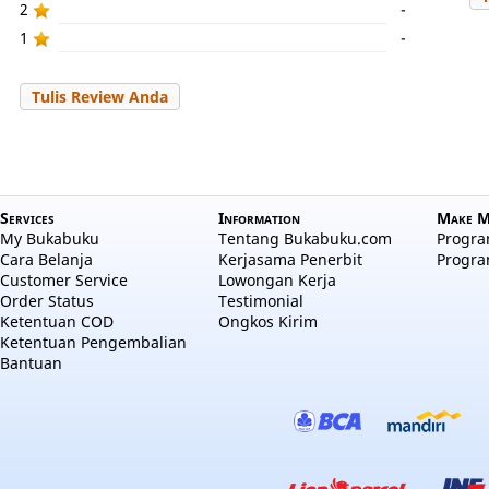
2
-
1
-
Tulis Review Anda
Services
Information
Make M
My Bukabuku
Tentang Bukabuku.com
Program
Cara Belanja
Kerjasama Penerbit
Progra
Customer Service
Lowongan Kerja
Order Status
Testimonial
Ketentuan COD
Ongkos Kirim
Ketentuan Pengembalian
Bantuan