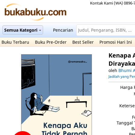
Kontak Kami (WA) 0896-
Semua Kategori
Pencarian
Buku Terbaru
Buku Pre-Order
Best Seller
Promosi Hari Ini
Kenapa 
Dirayak
oleh
Bhumi 
Jadilah yang P
Harga 
Keterse
F
Tanggal 
B
Pe