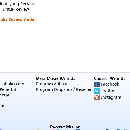
dilah yang Pertama
untuk Review
Tulis Review Anda
Make Money With Us
Connect With Us
ukabuku.com
Program Afiliasi
Facebook
Penerbit
Program Dropship / Reseller
Twitter
Kerja
Instagram
l
im
Payment Method