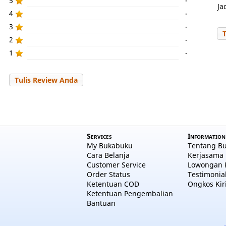
5
-
Ja
4
-
3
-
2
-
1
-
Tulis Review Anda
Services
Information
My Bukabuku
Tentang B
Cara Belanja
Kerjasama 
Customer Service
Lowongan 
Order Status
Testimonia
Ketentuan COD
Ongkos Kir
Ketentuan Pengembalian
Bantuan