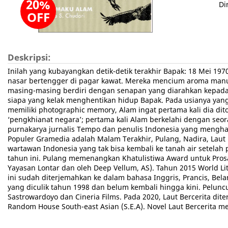
20%
Di
OFF
Deskripsi:
Inilah yang kubayangkan detik-detik terakhir Bapak: 18 Mei 19
nasar bertengger di pagar kawat. Mereka mencium aroma manus
masing-masing berdiri dengan senapan yang diarahkan kepada Ba
siapa yang kelak menghentikan hidup Bapak. Pada usianya yan
memiliki photographic memory, Alam ingat pertama kali dia di
‘pengkhianat negara’; pertama kali Alam berkelahi dengan seor
purnakarya jurnalis Tempo dan penulis Indonesia yang menghasi
Populer Gramedia adalah Malam Terakhir, Pulang, Nadira, Laut 
wartawan Indonesia yang tak bisa kembali ke tanah air setelah
tahun ini. Pulang memenangkan Khatulistiwa Award untuk Pros
Yayasan Lontar dan oleh Deep Vellum, AS). Tahun 2015 World Li
ini sudah diterjemahkan ke dalam bahasa Inggris, Prancis, Bela
yang diculik tahun 1998 dan belum kembali hingga kini. Peluncu
Sastrowardoyo dan Cineria Films. Pada 2020, Laut Bercerita di
Random House South-east Asian (S.E.A). Novel Laut Bercerita 