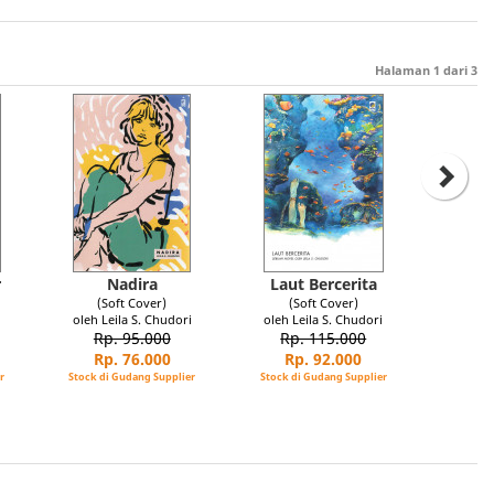
Halaman
1
dari
3
r
Nadira
Laut Bercerita
(Soft Cover)
(Soft Cover)
i
oleh Leila S. Chudori
oleh Leila S. Chudori
Rp. 95.000
Rp. 115.000
Rp. 76.000
Rp. 92.000
r
Stock di Gudang Supplier
Stock di Gudang Supplier