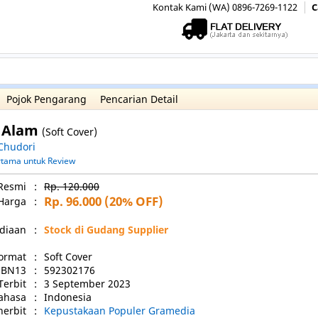
Kontak Kami (WA) 0896-7269-1122
C
Pojok Pengarang
Pencarian Detail
 Alam
(Soft Cover)
 Chudori
ertama untuk Review
Resmi
:
Rp. 120.000
Rp. 96.000
(20% OFF)
Harga
:
diaan
:
Stock di Gudang Supplier
ormat
:
Soft Cover
SBN13
:
592302176
Terbit
:
3 September 2023
ahasa
:
Indonesia
nerbit
:
Kepustakaan Populer Gramedia