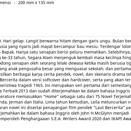
mensi
:
200 mm x 135 mm
70. Hari gelap. Langit berwarna hitam dengan garis ungu. Bulan 
ia yang nyaris jadi mayat bercampur bau mesiu. Terdengar lolon
pak. Hanya satu senapan berisi peluru mematikan. Selebihnya, pe
g ke-33 tahun, Segara Alam menjenguk kembali masa kecilnya hin
todong senapan oleh seorang lelaki dewasa ketika masih berusia t
ang anak pengusaha besar yang menguasai sekolah; dan pertama kal
lkan berbagai karya cerita pendek, novel, dan skenario drama tel
Bercerita dalam versi softcover dan hardcover, serta yang akan 
 peristiwa tragedi 1965. Ini merupakan seri pertama dari semest
a Terbaik 2013 dan sudah diterjemahkan ke dalam bahasa Inggris 
terature memasukkan “Home” sebagai satu dari 75 Novel Terjemaha
nda, Jerman dan Italia. Lima tahun kemudian, Leila meluncurkan no
ran novel ini disertai penayangan film pendek “Laut Bercerita” ya
terjemahkan ke dalam bahasa Inggris oleh John H.McGlynn menjadi
memperoleh Penghargaaan S.E.A. Writers Award 2020 dan IKAPI Awa