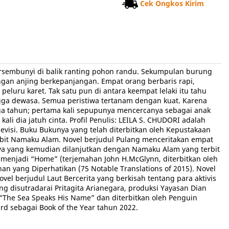
Cek Ongkos Kirim
bersembunyi di balik ranting pohon randu. Sekumpulan burung
gan anjing berkepanjangan. Empat orang berbaris rapi,
luru karet. Tak satu pun di antara keempat lelaki itu tahu
gga dewasa. Semua peristiwa tertanam dengan kuat. Karena
iga tahun; pertama kali sepupunya mencercanya sebagai anak
i dia jatuh cinta. Profil Penulis: LEILA S. CHUDORI adalah
evisi. Buku Bukunya yang telah diterbitkan oleh Kepustakaan
terbit Namaku Alam. Novel berjudul Pulang menceritakan empat
anya yang kemudian dilanjutkan dengan Namaku Alam yang terbit
menjadi “Home” (terjemahan John H.McGlynn, diterbitkan oleh
n yang Diperhatikan (75 Notable Translations of 2015). Novel
vel berjudul Laut Bercerita yang berkisah tentang para aktivis
ng disutradarai Pritagita Arianegara, produksi Yayasan Dian
 “The Sea Speaks His Name” dan diterbitkan oleh Penguin
rd sebagai Book of the Year tahun 2022.