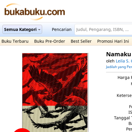
Semua Kategori
Pencarian
Buku Terbaru
Buku Pre-Order
Best Seller
Promosi Hari Ini
Namaku
oleh
Leila S.
Jadilah yang P
Harga 
Keterse
F
I
Tanggal 
B
Pe