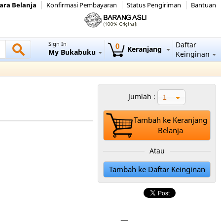
ara Belanja
Konfirmasi Pembayaran
Status Pengiriman
Bantuan
Sign In
Daftar
0
Keranjang
My Bukabuku
Keinginan
Jumlah :
1
Tambah ke Keranjang
Belanja
Atau
Tambah ke Daftar Keinginan