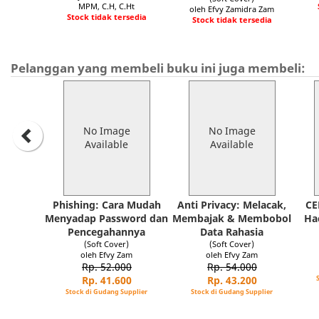
MPM, C.H, C.Ht
oleh Efvy Zamidra Zam
Stock tidak tersedia
Stock tidak tersedia
Pelanggan yang membeli buku ini juga membeli:
No Image
No Image
Available
Available
Phishing: Cara Mudah
Anti Privacy: Melacak,
CE
Menyadap Password dan
Membajak & Membobol
Hac
Pencegahannya
Data Rahasia
(Soft Cover)
(Soft Cover)
oleh Efvy Zam
oleh Efvy Zam
Rp. 52.000
Rp. 54.000
Rp. 41.600
Rp. 43.200
Stock di Gudang Supplier
Stock di Gudang Supplier