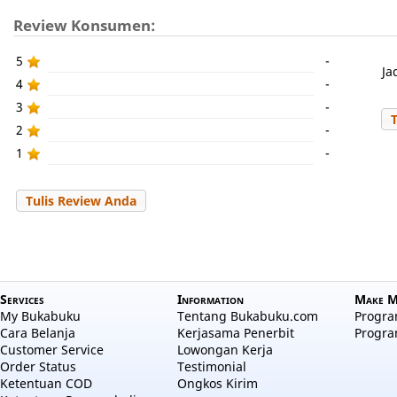
Review Konsumen:
5
-
Ja
4
-
3
-
2
-
1
-
Tulis Review Anda
Services
Information
Make M
My Bukabuku
Tentang Bukabuku.com
Program
Cara Belanja
Kerjasama Penerbit
Progra
Customer Service
Lowongan Kerja
Order Status
Testimonial
Ketentuan COD
Ongkos Kirim