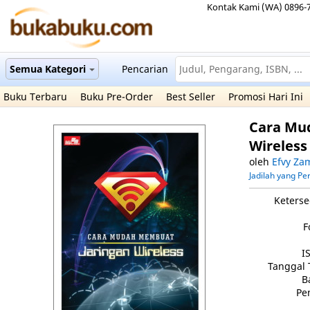
Kontak Kami (WA) 0896-
Semua Kategori
Pencarian
Buku Terbaru
Buku Pre-Order
Best Seller
Promosi Hari Ini
Cara Mu
Wireles
oleh
Efvy Za
Jadilah yang P
Keterse
F
I
Tanggal 
B
Pe