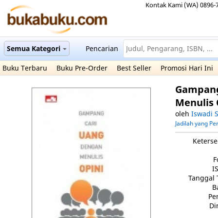
Kontak Kami (WA) 0896-
Semua Kategori
Pencarian
Buku Terbaru
Buku Pre-Order
Best Seller
Promosi Hari Ini
Gampang
Menulis 
oleh
Iswadi 
Jadilah yang P
Keterse
F
I
Tanggal 
B
Pe
Di