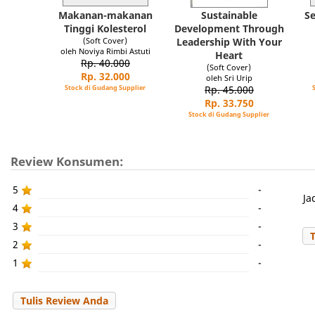
Makanan-makanan
Sustainable
S
Tinggi Kolesterol
Development Through
(Soft Cover)
Leadership With Your
oleh Noviya Rimbi Astuti
Heart
Rp. 40.000
(Soft Cover)
Rp. 32.000
oleh Sri Urip
Stock di Gudang Supplier
Rp. 45.000
Rp. 33.750
Stock di Gudang Supplier
Review Konsumen:
5
-
Ja
4
-
3
-
2
-
1
-
Tulis Review Anda