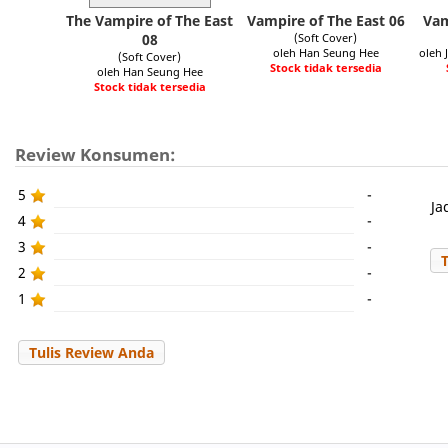
The Vampire of The East
Vampire of The East 06
Vam
08
(Soft Cover)
oleh Han Seung Hee
oleh 
(Soft Cover)
Stock tidak tersedia
oleh Han Seung Hee
Stock tidak tersedia
Review Konsumen:
5
-
Ja
4
-
3
-
2
-
1
-
Tulis Review Anda