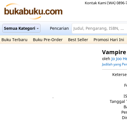
Kontak Kami (WA) 0896-
Semua Kategori
Pencarian
Buku Terbaru
Buku Pre-Order
Best Seller
Promosi Hari Ini
Vampire 
oleh
Jo Joo H
Jadilah yang P
Keterse
F
I
Tanggal 
B
Pe
Di