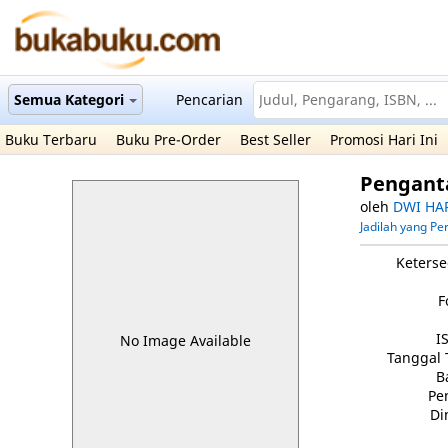
Semua Kategori
Pencarian
Buku Terbaru
Buku Pre-Order
Best Seller
Promosi Hari Ini
Pengant
oleh
DWI HA
Jadilah yang P
Keterse
F
I
No Image Available
Tanggal 
B
Pe
Di