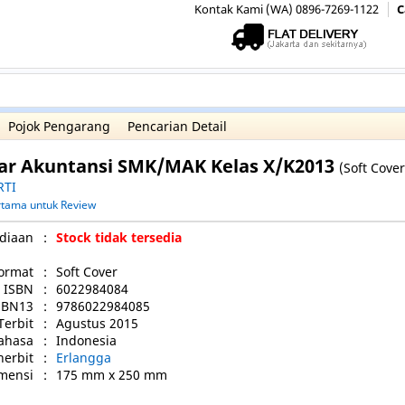
Kontak Kami (WA) 0896-7269-1122
C
Pojok Pengarang
Pencarian Detail
ar Akuntansi SMK/MAK Kelas X/K2013
(Soft Cover
RTI
ertama untuk Review
diaan
:
Stock tidak tersedia
ormat
:
Soft Cover
ISBN
:
6022984084
SBN13
:
9786022984085
Terbit
:
Agustus 2015
ahasa
:
Indonesia
nerbit
:
Erlangga
mensi
:
175 mm x 250 mm