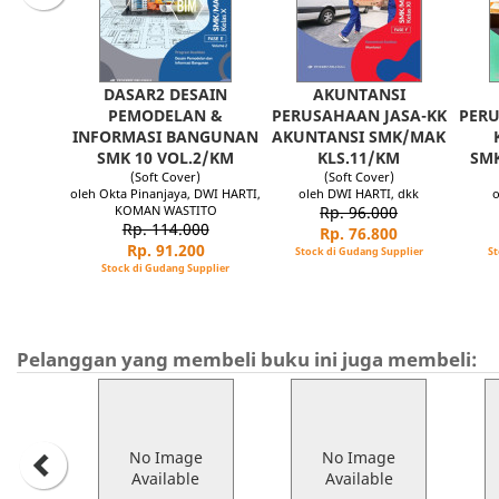
DASAR2 DESAIN
AKUNTANSI
PEMODELAN &
PERUSAHAAN JASA-KK
PER
INFORMASI BANGUNAN
AKUNTANSI SMK/MAK
SMK 10 VOL.2/KM
KLS.11/KM
SMK
(Soft Cover)
(Soft Cover)
oleh Okta Pinanjaya, DWI HARTI,
oleh DWI HARTI, dkk
o
KOMAN WASTITO
Rp. 96.000
Rp. 114.000
Rp. 76.800
Rp. 91.200
Stock di Gudang Supplier
St
Stock di Gudang Supplier
Pelanggan yang membeli buku ini juga membeli:
No Image
No Image
Available
Available