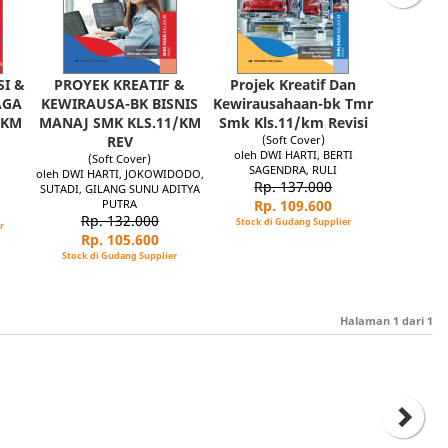
I &
PROYEK KREATIF &
Projek Kreatif Dan
AGA
KEWIRAUSA-BK BISNIS
Kewirausahaan-bk Tmr
/KM
MANAJ SMK KLS.11/KM
Smk Kls.11/km Revisi
REV
(Soft Cover)
oleh DWI HARTI, BERTI
(Soft Cover)
SAGENDRA, RULI
k
oleh DWI HARTI, JOKOWIDODO,
Rp. 137.000
SUTADI, GILANG SUNU ADITYA
PUTRA
Rp. 109.600
Rp. 132.000
Stock di Gudang Supplier
r
Rp. 105.600
Stock di Gudang Supplier
Halaman
1
dari
1