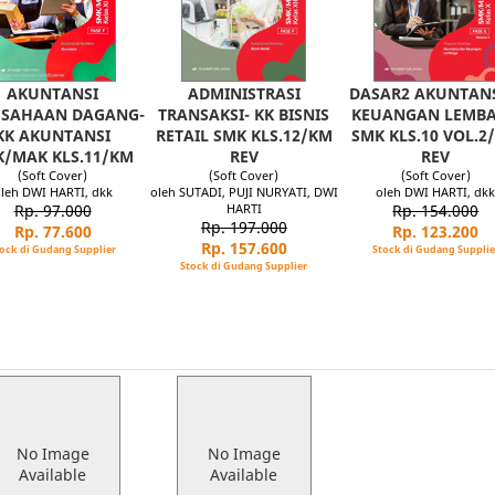
AKUNTANSI
ADMINISTRASI
DASAR2 AKUNTANS
USAHAAN DAGANG-
TRANSAKSI- KK BISNIS
KEUANGAN LEMB
KK AKUNTANSI
RETAIL SMK KLS.12/KM
SMK KLS.10 VOL.2
/MAK KLS.11/KM
REV
REV
(Soft Cover)
(Soft Cover)
(Soft Cover)
leh DWI HARTI, dkk
oleh SUTADI, PUJI NURYATI, DWI
oleh DWI HARTI, dk
Rp. 97.000
HARTI
Rp. 154.000
Rp. 197.000
Rp. 77.600
Rp. 123.200
Rp. 157.600
ock di Gudang Supplier
Stock di Gudang Supplie
Stock di Gudang Supplier
No Image
No Image
Available
Available