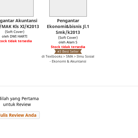
gantar Akuntansi
Pengantar
MAK Kls XI/K2013
Ekonomi&bisnis Jl.1
(Soft Cover)
Smk/k2013
oleh DWI HARTI
(Soft Cover)
tock tidak tersedia
oleh Alam S
Stock tidak tersedia
#3 Best Seller
di Textbooks > SMA > Ilmu Sosial
- Ekonomi & Akuntansi
dilah yang Pertama
untuk Review
Tulis Review Anda