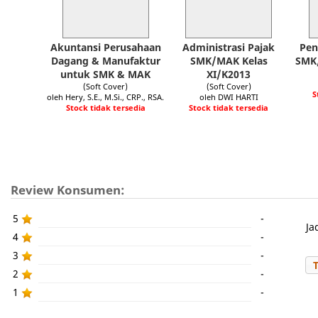
Akuntansi Perusahaan
Administrasi Pajak
Pen
Dagang & Manufaktur
SMK/MAK Kelas
SMK/
untuk SMK & MAK
XI/K2013
(Soft Cover)
(Soft Cover)
S
oleh Hery, S.E., M.Si., CRP., RSA.
oleh DWI HARTI
Stock tidak tersedia
Stock tidak tersedia
Review Konsumen:
5
-
Ja
4
-
3
-
2
-
1
-