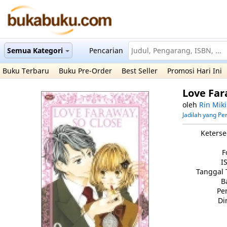
Semua Kategori
Pencarian
Buku Terbaru
Buku Pre-Order
Best Seller
Promosi Hari Ini
Love Far
oleh
Rin Mik
Jadilah yang P
Keterse
F
I
Tanggal 
B
Pe
Di