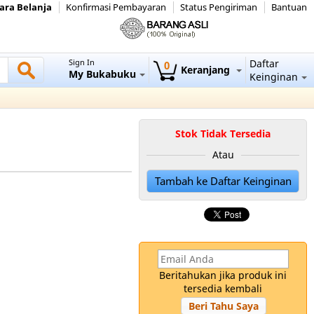
ara Belanja
Konfirmasi Pembayaran
Status Pengiriman
Bantuan
Sign In
Daftar
0
Keranjang
My Bukabuku
Keinginan
Stok Tidak Tersedia
Atau
Tambah ke Daftar Keinginan
Beritahukan jika produk ini
tersedia kembali
Beri Tahu Saya