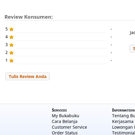
Review Konsumen:
5
-
Ja
4
-
3
-
2
-
1
-
Tulis Review Anda
Services
Information
My Bukabuku
Tentang B
Cara Belanja
Kerjasama 
Customer Service
Lowongan 
Order Status
Testimonia