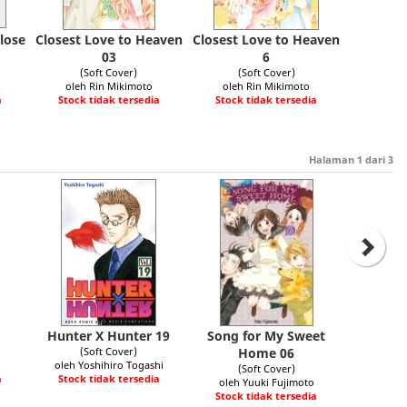
lose
Closest Love to Heaven
Closest Love to Heaven
03
6
(Soft Cover)
(Soft Cover)
oleh Rin Mikimoto
oleh Rin Mikimoto
a
Stock tidak tersedia
Stock tidak tersedia
Halaman
1
dari
3
Hunter X Hunter 19
Song for My Sweet
(Soft Cover)
Home 06
oleh Yoshihiro Togashi
(Soft Cover)
a
Stock tidak tersedia
oleh Yuuki Fujimoto
Stock tidak tersedia