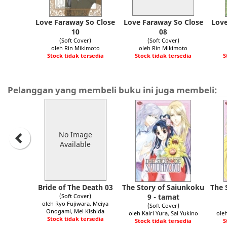
Love Faraway So Close
Love Faraway So Close
Love
10
08
(Soft Cover)
(Soft Cover)
oleh Rin Mikimoto
oleh Rin Mikimoto
Stock tidak tersedia
Stock tidak tersedia
S
Pelanggan yang membeli buku ini juga membeli:
No Image
Available
Bride of The Death 03
The Story of Saiunkoku
The 
(Soft Cover)
9 - tamat
oleh Ryo Fujiwara, Meiya
(Soft Cover)
Onogami, Mel Kishida
oleh Kairi Yura, Sai Yukino
oleh
Stock tidak tersedia
Stock tidak tersedia
S