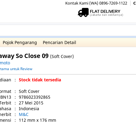
Kontak Kami (WA) 0896-7269-1122
C
Pojok Pengarang
Pencarian Detail
away So Close 09
(Soft Cover)
imoto
ertama untuk Review
diaan
:
Stock tidak tersedia
ormat
:
Soft Cover
SBN13
:
9786023392865
Terbit
:
27 Mei 2015
ahasa
:
Indonesia
nerbit
:
M&C
mensi
:
112 mm x 176 mm