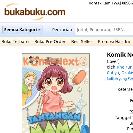
Kontak Kami (WA) 0896-
Semua Kategori
Pencarian
Buku Terbaru
Buku Pre-Order
Best Seller
Promosi Hari Ini
Komik N
Cover)
oleh
Khoirun
Cahya
,
Dzaki
Jadilah yang P
Keterse
F
I
Tanggal 
B
Pe