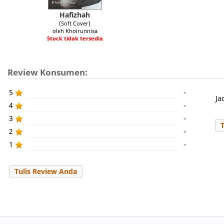
Hafizhah
(Soft Cover)
oleh Khoirunnisa
Stock tidak tersedia
Review Konsumen:
5
-
Ja
4
-
3
-
2
-
1
-
Tulis Review Anda