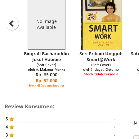
No Image
Available
Biografi Bacharuddin
Seri Pribadi Unggul:
Sat
Jusuf Habibie
Smart@Work
(Soft Cover)
(Soft Cover)
oleh A. Makmur Makka
oleh Indayati Oetomo
o
Rp. 65.000
Stock tidak tersedia
Rp. 52.000
Stock di Gudang Supplier
Review Konsumen:
5
-
Ja
4
-
3
-