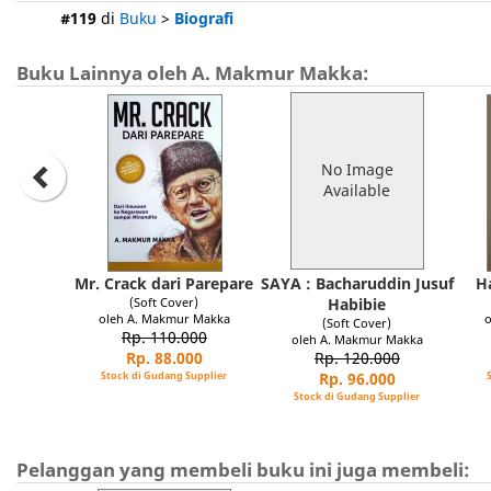
#119
di
Buku
>
Biografi
Buku Lainnya oleh A. Makmur Makka:
No Image
Available
Mr. Crack dari Parepare
SAYA : Bacharuddin Jusuf
H
(Soft Cover)
Habibie
oleh A. Makmur Makka
o
(Soft Cover)
Rp. 110.000
oleh A. Makmur Makka
Rp. 88.000
Rp. 120.000
Stock di Gudang Supplier
Rp. 96.000
Stock di Gudang Supplier
Pelanggan yang membeli buku ini juga membeli: