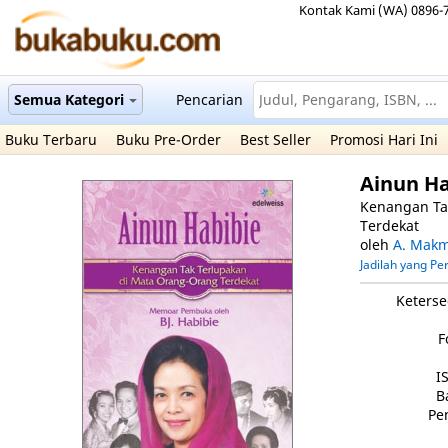
Kontak Kami (WA) 0896-
Semua Kategori
Pencarian
Buku Terbaru
Buku Pre-Order
Best Seller
Promosi Hari Ini
Ainun H
Kenangan Ta
Terdekat
oleh
A. Mak
Jadilah yang P
Keterse
F
I
B
Pe