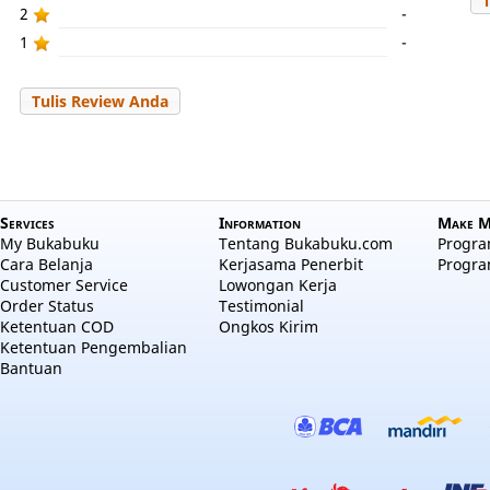
2
-
1
-
Tulis Review Anda
Services
Information
Make M
My Bukabuku
Tentang Bukabuku.com
Program
Cara Belanja
Kerjasama Penerbit
Progra
Customer Service
Lowongan Kerja
Order Status
Testimonial
Ketentuan COD
Ongkos Kirim
Ketentuan Pengembalian
Bantuan