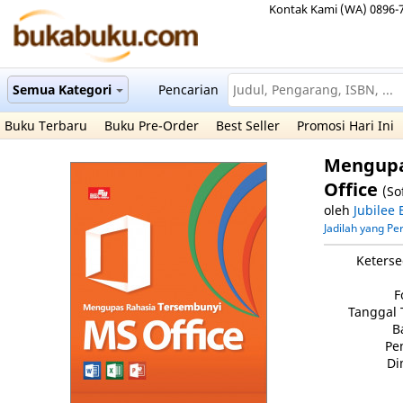
Kontak Kami (WA) 0896-
Semua Kategori
Pencarian
Buku Terbaru
Buku Pre-Order
Best Seller
Promosi Hari Ini
Mengupa
Office
(So
oleh
Jubilee 
Jadilah yang P
Keterse
F
Tanggal 
B
Pe
Di