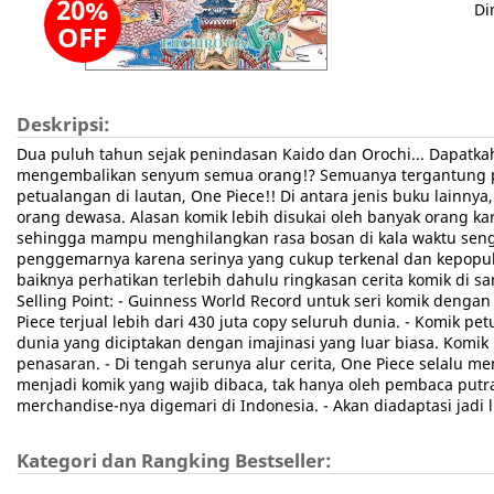
20%
Di
OFF
Deskripsi:
Dua puluh tahun sejak penindasan Kaido dan Orochi... Dapatk
mengembalikan senyum semua orang!? Semuanya tergantung pad
petualangan di lautan, One Piece!! Di antara jenis buku lainny
orang dewasa. Alasan komik lebih disukai oleh banyak orang 
sehingga mampu menghilangkan rasa bosan di kala waktu sengga
penggemarnya karena serinya yang cukup terkenal dan kepopule
baiknya perhatikan terlebih dahulu ringkasan cerita komik di 
Selling Point: - Guinness World Record untuk seri komik dengan
Piece terjual lebih dari 430 juta copy seluruh dunia. - Komik p
dunia yang diciptakan dengan imajinasi yang luar biasa. Komi
penasaran. - Di tengah serunya alur cerita, One Piece selalu m
menjadi komik yang wajib dibaca, tak hanya oleh pembaca putra, 
merchandise-nya digemari di Indonesia. - Akan diadaptasi jadi li
Kategori dan Rangking Bestseller: