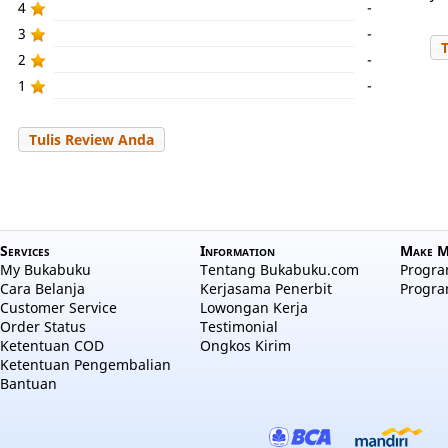
4
-
3
-
2
-
1
-
Tulis Review Anda
Services
Information
Make M
My Bukabuku
Tentang Bukabuku.com
Program
Cara Belanja
Kerjasama Penerbit
Progra
Customer Service
Lowongan Kerja
Order Status
Testimonial
Ketentuan COD
Ongkos Kirim
Ketentuan Pengembalian
Bantuan