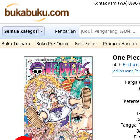
Kontak Kami (WA) 0896-
Semua Kategori
Pencarian
Buku Terbaru
Buku Pre-Order
Best Seller
Promosi Hari Ini
One Piec
oleh
Eiichiro
Jadilah yang P
Harga 
Keterse
F
I
Tanggal 
B
Pe