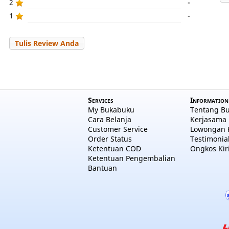
2
-
1
-
Tulis Review Anda
Services
Information
My Bukabuku
Tentang B
Cara Belanja
Kerjasama 
Customer Service
Lowongan 
Order Status
Testimonia
Ketentuan COD
Ongkos Kir
Ketentuan Pengembalian
Bantuan