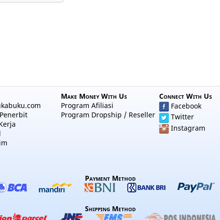
Make Money With Us
Connect With Us
ukabuku.com
Program Afiliasi
Facebook
Penerbit
Program Dropship / Reseller
Twitter
Kerja
Instagram
l
im
Payment Method
Shipping Method