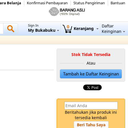
ara Belanja
Konfirmasi Pembayaran
Status Pengiriman
Bantuan
Sign In
Daftar
0
Keranjang
My Bukabuku
Keinginan
Stok Tidak Tersedia
Atau
Tambah ke Daftar Keinginan
Beritahukan jika produk ini
tersedia kembali
Beri Tahu Saya