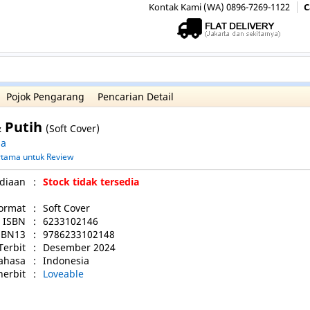
Kontak Kami (WA) 0896-7269-1122
C
Pojok Pengarang
Pencarian Detail
 Putih
(Soft Cover)
na
ertama untuk Review
diaan
:
Stock tidak tersedia
ormat
:
Soft Cover
ISBN
:
6233102146
SBN13
:
9786233102148
Terbit
:
Desember 2024
ahasa
:
Indonesia
nerbit
:
Loveable