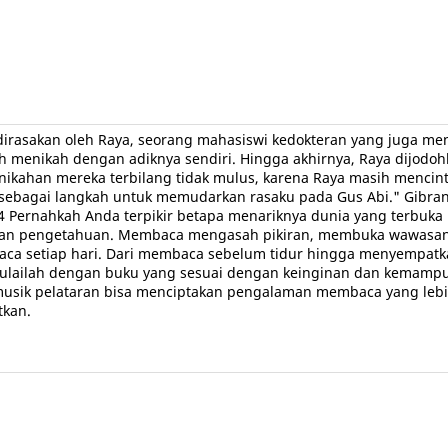
 dirasakan oleh Raya, seorang mahasiswi kedokteran yang juga men
h menikah dengan adiknya sendiri. Hingga akhirnya, Raya dijodo
kahan mereka terbilang tidak mulus, karena Raya masih mencintai
 sebagai langkah untuk memudarkan rasaku pada Gus Abi." Gibra
024 Pernahkah Anda terpikir betapa menariknya dunia yang terbuk
asi dan pengetahuan. Membaca mengasah pikiran, membuka wawasan
baca setiap hari. Dari membaca sebelum tidur hingga menyempatk
asi. Mulailah dengan buku yang sesuai dengan keinginan dan ke
usik pelataran bisa menciptakan pengalaman membaca yang lebih 
tkan.