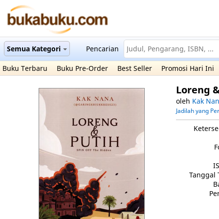
Semua Kategori
Pencarian
Buku Terbaru
Buku Pre-Order
Best Seller
Promosi Hari Ini
Loreng &
oleh
Kak Na
Jadilah yang P
Keterse
F
I
Tanggal 
B
Pe