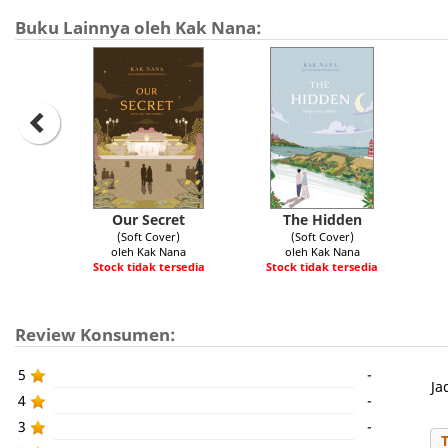
Buku Lainnya oleh Kak Nana:
Our Secret
The Hidden
(Soft Cover)
(Soft Cover)
oleh Kak Nana
oleh Kak Nana
Stock tidak tersedia
Stock tidak tersedia
Review Konsumen:
5
-
Ja
4
-
3
-