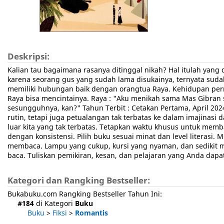
Deskripsi:
Kalian tau bagaimana rasanya ditinggal nikah? Hal itulah yang
karena seorang gus yang sudah lama disukainya, ternyata suda
memiliki hubungan baik dengan orangtua Raya. Kehidupan perni
Raya bisa mencintainya. Raya : "Aku menikah sama Mas Gibran
sesungguhnya, kan?" Tahun Terbit : Cetakan Pertama, April 2
rutin, tetapi juga petualangan tak terbatas ke dalam imajin
luar kita yang tak terbatas. Tetapkan waktu khusus untuk mem
dengan konsistensi. Pilih buku sesuai minat dan level liter
membaca. Lampu yang cukup, kursi yang nyaman, dan sedikit m
baca. Tuliskan pemikiran, kesan, dan pelajaran yang Anda dapa
Kategori dan Rangking Bestseller:
Bukabuku.com Rangking Bestseller Tahun Ini:
#184
di Kategori
Buku
Buku
>
Fiksi
>
Romantis