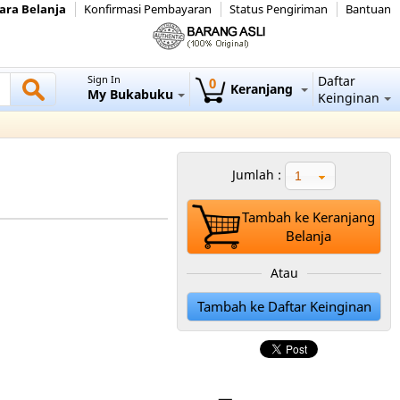
ara Belanja
Konfirmasi Pembayaran
Status Pengiriman
Bantuan
Sign In
Daftar
0
Keranjang
My Bukabuku
Keinginan
Jumlah :
1
Tambah ke Keranjang
Belanja
Atau
Tambah ke Daftar Keinginan