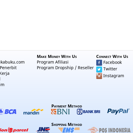
Make Money With Us
Connect With Us
ukabuku.com
Program Afiliasi
Facebook
Penerbit
Program Dropship / Reseller
Twitter
Kerja
Instagram
l
im
Payment Method
Shipping Method