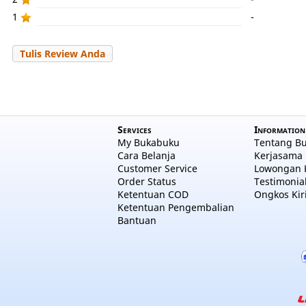
1
-
Tulis Review Anda
Services
Information
My Bukabuku
Tentang B
Cara Belanja
Kerjasama 
Customer Service
Lowongan 
Order Status
Testimonia
Ketentuan COD
Ongkos Kir
Ketentuan Pengembalian
Bantuan