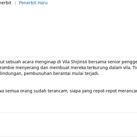
nerbit
:
Penerbit Haru
t sebuah acara menginap di Vila Shijinsō bersama senior pengge
-zombie menyerang dan membuat mereka terkurung dalam vila. Ti
rlindungan, pembunuhan berantai mulai terjadi.
yawa semua orang sudah terancam, siapa yang repot-repot mera