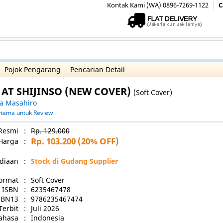
Kontak Kami (WA) 0896-7269-1122
C
Pojok Pengarang
Pencarian Detail
AT SHIJINSO (NEW COVER)
(Soft Cover)
a Masahiro
ertama untuk Review
Resmi
:
Rp. 129.000
Rp. 103.200
(20% OFF)
Harga
:
diaan
:
Stock di Gudang Supplier
ormat
:
Soft Cover
ISBN
:
6235467478
SBN13
:
9786235467474
Terbit
:
Juli 2026
ahasa
:
Indonesia