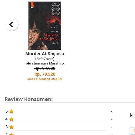
Murder At Shijinso
(Soft Cover)
oleh Imamura Masahiro
Rp. 99.900
Rp. 79.920
Stock di Gudang Supplier
Review Konsumen:
5
-
Ja
4
-
3
-
2
-