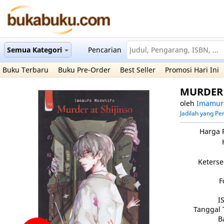
Semua Kategori
Pencarian
Buku Terbaru
Buku Pre-Order
Best Seller
Promosi Hari Ini
MURDER 
oleh
Imamur
Jadilah yang P
Harga 
Keterse
F
I
Tanggal 
B