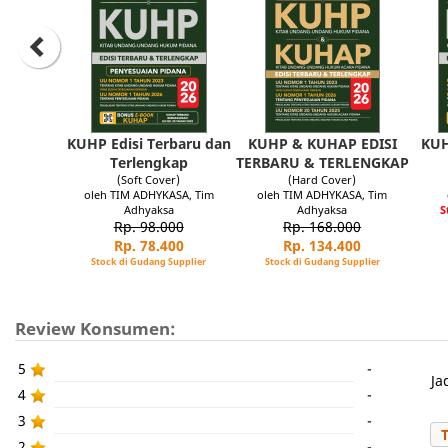
KUHP Edisi Terbaru dan
KUHP & KUHAP EDISI
KUH
Terlengkap
TERBARU & TERLENGKAP
(Soft Cover)
(Hard Cover)
oleh TIM ADHYKASA, Tim
oleh TIM ADHYKASA, Tim
Adhyaksa
Adhyaksa
S
Rp. 98.000
Rp. 168.000
Rp. 78.400
Rp. 134.400
Stock di Gudang Supplier
Stock di Gudang Supplier
Review Konsumen:
5
-
Ja
4
-
3
-
2
-