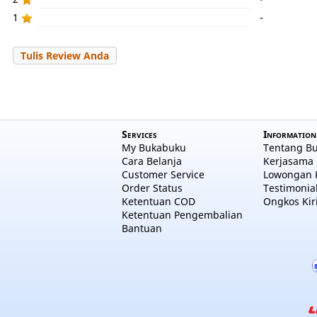
1
-
Tulis Review Anda
Services
Information
My Bukabuku
Tentang B
Cara Belanja
Kerjasama 
Customer Service
Lowongan 
Order Status
Testimonia
Ketentuan COD
Ongkos Kir
Ketentuan Pengembalian
Bantuan