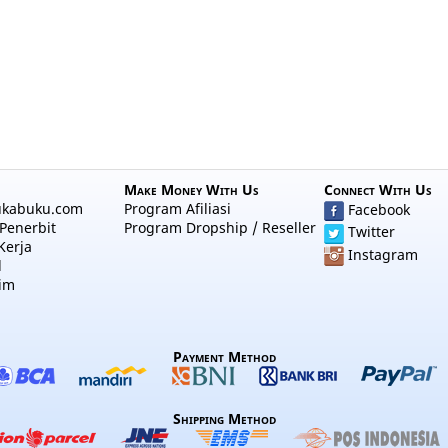
Make Money With Us
Connect With Us
ukabuku.com
Program Afiliasi
Facebook
Penerbit
Program Dropship / Reseller
Twitter
Kerja
Instagram
l
im
Payment Method
Shipping Method