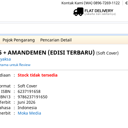
Kontak Kami (WA) 0896-7269-1122
C
Pojok Pengarang
Pencarian Detail
5 + AMANDEMEN (EDISI TERBARU)
(Soft Cover)
yaksa
ertama untuk Review
diaan
:
Stock tidak tersedia
ormat
:
Soft Cover
ISBN
:
6237191658
SBN13
:
9786237191650
Terbit
:
Juni 2026
ahasa
:
Indonesia
nerbit
:
Moka Media