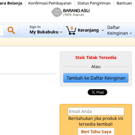
ara Belanja
Konfirmasi Pembayaran
Status Pengiriman
Bantuan
Sign In
Daftar
0
Keranjang
My Bukabuku
Keinginan
Stok Tidak Tersedia
Atau
Tambah ke Daftar Keinginan
Beritahukan jika produk ini
tersedia kembali
Beri Tahu Saya