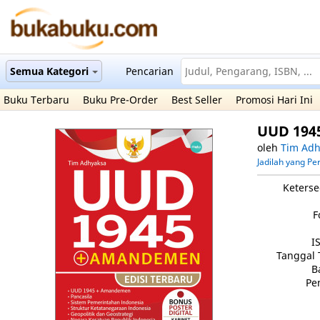
Semua Kategori
Pencarian
Buku Terbaru
Buku Pre-Order
Best Seller
Promosi Hari Ini
UUD 194
oleh
Tim Adh
Jadilah yang P
Keterse
F
I
Tanggal 
B
Pe