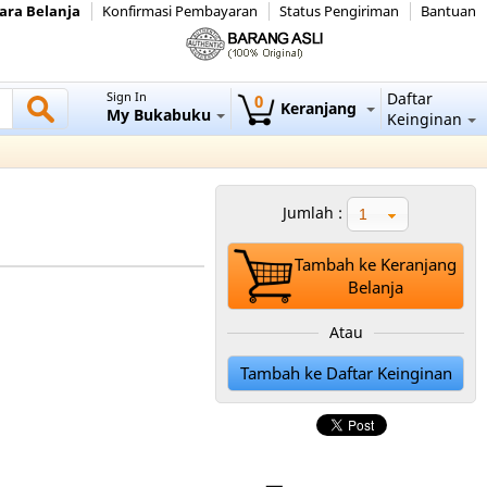
ara Belanja
Konfirmasi Pembayaran
Status Pengiriman
Bantuan
Sign In
Daftar
0
Keranjang
My Bukabuku
Keinginan
Jumlah :
1
Tambah ke Keranjang
Belanja
Atau
Tambah ke Daftar Keinginan