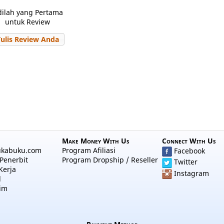
dilah yang Pertama
untuk Review
Tulis Review Anda
Make Money With Us
Connect With Us
ukabuku.com
Program Afiliasi
Facebook
Penerbit
Program Dropship / Reseller
Twitter
Kerja
Instagram
l
im