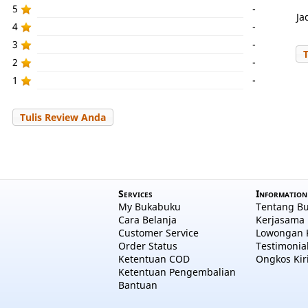
5
-
Ja
4
-
3
-
2
-
1
-
Tulis Review Anda
Services
Information
My Bukabuku
Tentang B
Cara Belanja
Kerjasama 
Customer Service
Lowongan 
Order Status
Testimonia
Ketentuan COD
Ongkos Kir
Ketentuan Pengembalian
Bantuan