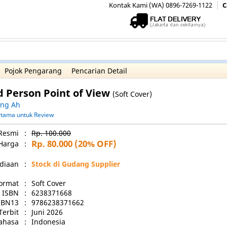
Kontak Kami (WA) 0896-7269-1122
C
Pojok Pengarang
Pencarian Detail
d Person Point of View
(Soft Cover)
ung Ah
ertama untuk Review
Resmi
:
Rp. 100.000
Rp. 80.000
(20% OFF)
Harga
:
diaan
:
Stock di Gudang Supplier
ormat
:
Soft Cover
ISBN
:
6238371668
SBN13
:
9786238371662
Terbit
:
Juni 2026
ahasa
:
Indonesia