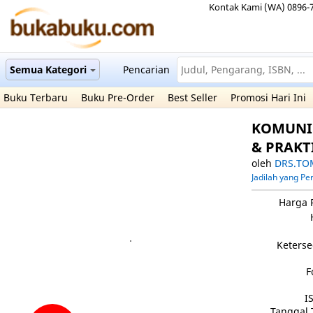
Kontak Kami (WA) 0896-
Semua Kategori
Pencarian
Buku Terbaru
Buku Pre-Order
Best Seller
Promosi Hari Ini
KOMUNIK
& PRAKT
oleh
DRS.TO
Jadilah yang P
Harga 
Keterse
F
I
Tanggal 