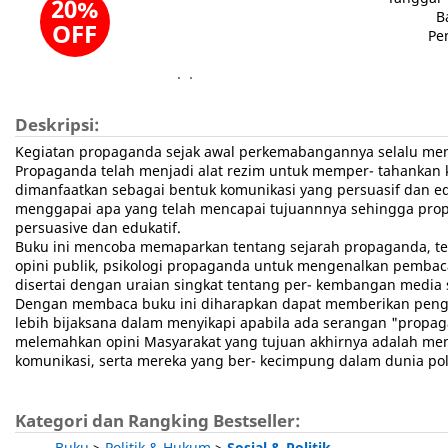
20%
B
OFF
Pe
Deskripsi:
Kegiatan propaganda sejak awal perkemabangannya selalu menar
Propaganda telah menjadi alat rezim untuk memper- tahanka
dimanfaatkan sebagai bentuk komunikasi yang persuasif dan edu
menggapai apa yang telah mencapai tujuannnya sehingga pro
persuasive dan edukatif.
Buku ini mencoba memaparkan tentang sejarah propaganda, te
opini publik, psikologi propaganda untuk mengenalkan pembaca 
disertai dengan uraian singkat tentang per- kembangan media
Dengan membaca buku ini diharapkan dapat memberikan peng-
lebih bijaksana dalam menyikapi apabila ada serangan "propa
melemahkan opini Masyarakat yang tujuan akhirnya adalah memp
komunikasi, serta mereka yang ber- kecimpung dalam dunia poli
Kategori dan Rangking Bestseller:
Buku
>
Politik & Hukum
>
Sosial & Politik