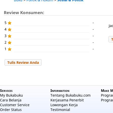
Review Konsumen:
5
-
Ja
4
-
3
-
2
-
1
-
Tulis Review Anda
Services
Information
Make M
My Bukabuku
Tentang Bukabuku.com
Program
Cara Belanja
Kerjasama Penerbit
Progra
Customer Service
Lowongan Kerja
Order Status
Testimonial