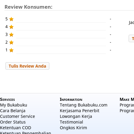
Review Konsumen:
5
-
Ja
4
-
3
-
2
-
1
-
Tulis Review Anda
Services
Information
Make M
My Bukabuku
Tentang Bukabuku.com
Program
Cara Belanja
Kerjasama Penerbit
Progra
Customer Service
Lowongan Kerja
Order Status
Testimonial
Ketentuan COD
Ongkos Kirim
Ketentuan Pengembalian