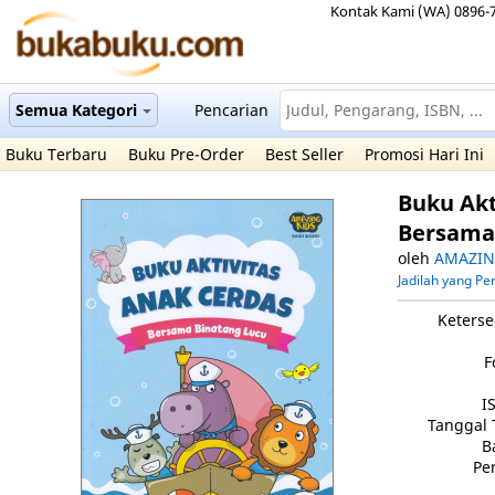
Kontak Kami (WA) 0896-
Semua Kategori
Pencarian
Buku Terbaru
Buku Pre-Order
Best Seller
Promosi Hari Ini
Buku Akt
Bersama
oleh
AMAZIN
Jadilah yang P
Keterse
F
I
Tanggal 
B
Pe