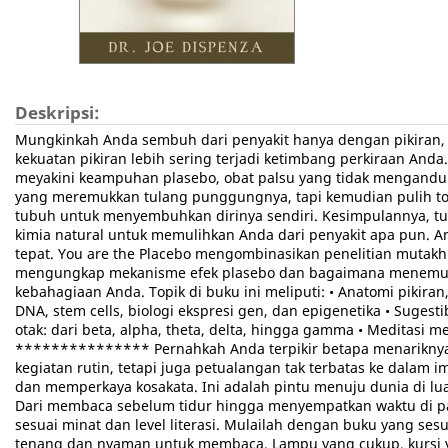
Deskripsi:
Mungkinkah Anda sembuh dari penyakit hanya dengan pikiran,
kekuatan pikiran lebih sering terjadi ketimbang perkiraan An
meyakini keampuhan plasebo, obat palsu yang tidak mengandun
yang meremukkan tulang punggungnya, tapi kemudian pulih total
tubuh untuk menyembuhkan dirinya sendiri. Kesimpulannya, t
kimia natural untuk memulihkan Anda dari penyakit apa pun. An
tepat. You are the Placebo mengombinasikan penelitian mutakhir
mengungkap mekanisme efek plasebo dan bagaimana menemuka
kebahagiaan Anda. Topik di buku ini meliputi: • Anatomi pikiran,
DNA, stem cells, biologi ekspresi gen, dan epigenetika • Suge
otak: dari beta, alpha, theta, delta, hingga gamma • Meditasi 
*************** Pernahkah Anda terpikir betapa menariknya
kegiatan rutin, tetapi juga petualangan tak terbatas ke dal
dan memperkaya kosakata. Ini adalah pintu menuju dunia di lua
Dari membaca sebelum tidur hingga menyempatkan waktu di pag
sesuai minat dan level literasi. Mulailah dengan buku yang
tenang dan nyaman untuk membaca. Lampu yang cukup, kursi y