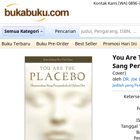
Kontak Kami (WA) 0896-
Semua Kategori
Pencarian
Buku Terbaru
Buku Pre-Order
Best Seller
Promosi Hari Ini
You Are
Sang Pe
Cover)
oleh
DR. Joe
Jadilah yang P
Keterse
F
I
Tanggal 
B
Pe