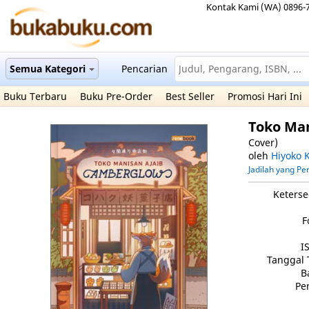
Kontak Kami (WA) 0896-
Semua Kategori
Pencarian
Buku Terbaru
Buku Pre-Order
Best Seller
Promosi Hari Ini
Toko Ma
Cover)
oleh
Hiyoko 
Jadilah yang P
Keterse
F
I
Tanggal 
B
Pe