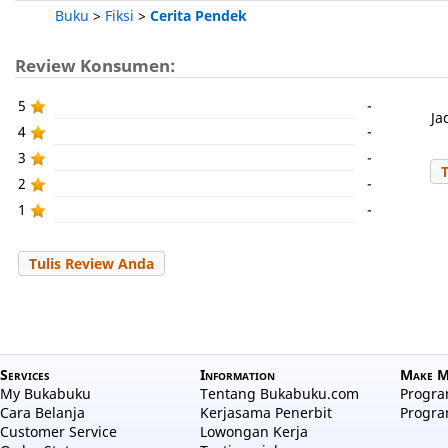
Buku
>
Fiksi
>
Cerita Pendek
Review Konsumen:
5
-
Ja
4
-
3
-
2
-
1
-
Tulis Review Anda
Services
Information
Make M
My Bukabuku
Tentang Bukabuku.com
Program
Cara Belanja
Kerjasama Penerbit
Progra
Customer Service
Lowongan Kerja