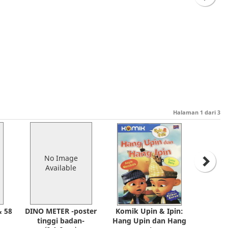
Halaman
1
dari
3
No Image
Available
& 58
DINO METER -poster
Komik Upin & Ipin:
tinggi badan-
Hang Upin dan Hang