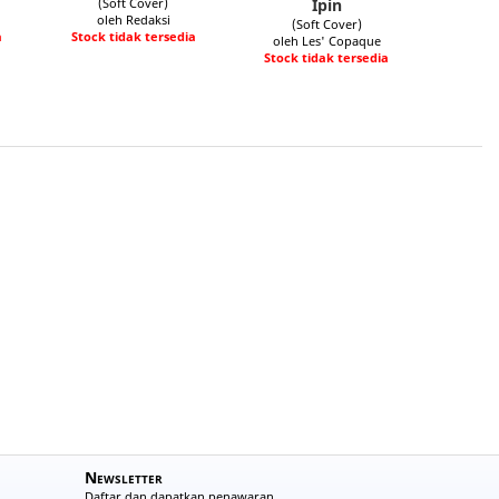
(Soft Cover)
Ipin
oleh Redaksi
(Soft Cover)
a
Stock tidak tersedia
oleh Les' Copaque
Stock tidak tersedia
Newsletter
Daftar dan dapatkan penawaran