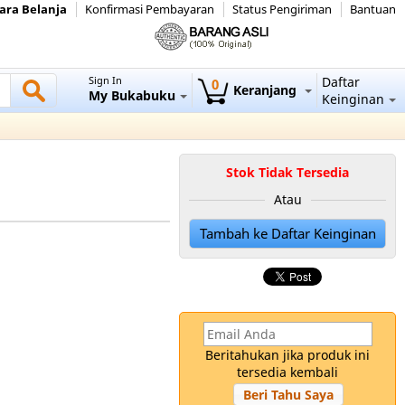
ara Belanja
Konfirmasi Pembayaran
Status Pengiriman
Bantuan
Sign In
Daftar
0
Keranjang
My Bukabuku
Keinginan
Stok Tidak Tersedia
Atau
Tambah ke Daftar Keinginan
Beritahukan jika produk ini
tersedia kembali
Beri Tahu Saya