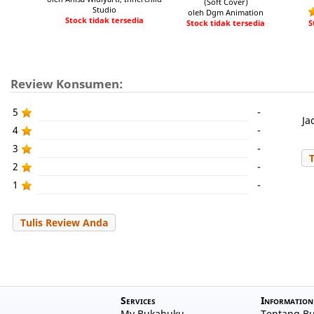
(Soft Cover)
Studio
oleh Dgm Animation
Stock tidak tersedia
Stock tidak tersedia
S
Review Konsumen:
5
-
Ja
4
-
3
-
2
-
1
-
Tulis Review Anda
Services
Information
My Bukabuku
Tentang B