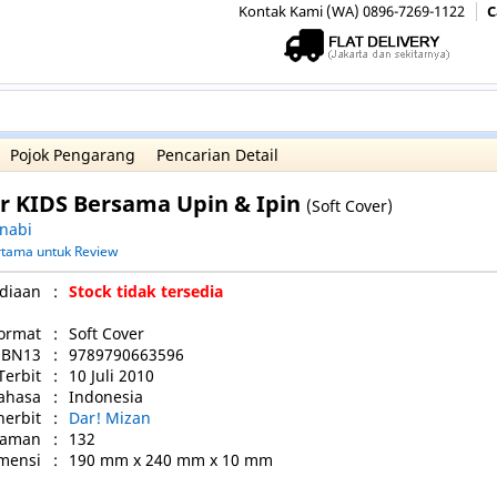
Kontak Kami (WA) 0896-7269-1122
C
Pojok Pengarang
Pencarian Detail
or KIDS Bersama Upin & Ipin
(Soft Cover)
nabi
ertama untuk Review
diaan
:
Stock tidak tersedia
ormat
:
Soft Cover
SBN13
:
9789790663596
Terbit
:
10 Juli 2010
ahasa
:
Indonesia
nerbit
:
Dar! Mizan
laman
:
132
mensi
:
190 mm x 240 mm x 10 mm