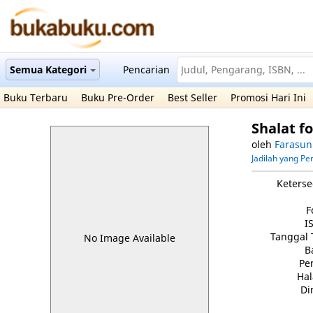
Semua Kategori
Pencarian
Buku Terbaru
Buku Pre-Order
Best Seller
Promosi Hari Ini
Shalat f
oleh
Farasun
Jadilah yang P
Keterse
F
I
Tanggal 
No Image Available
B
Pe
Ha
Di