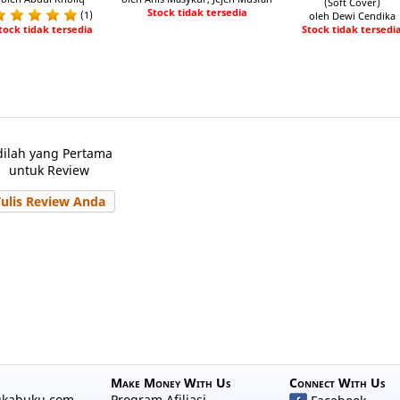
(Soft Cover)
Stock tidak tersedia
(1)
oleh Dewi Cendika
Stock tidak tersedi
tock tidak tersedia
dilah yang Pertama
untuk Review
Tulis Review Anda
Make Money With Us
Connect With Us
ukabuku.com
Program Afiliasi