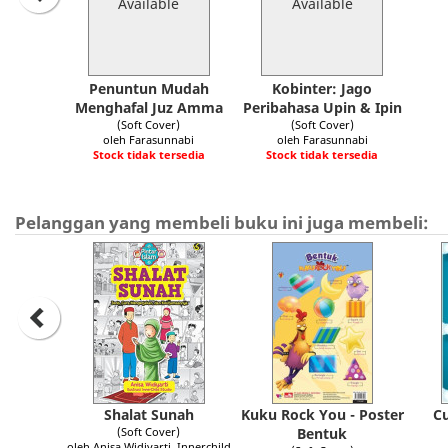
Available
Available
Penuntun Mudah
Kobinter: Jago
Menghafal Juz Amma
Peribahasa Upin & Ipin
(Soft Cover)
(Soft Cover)
oleh Farasunnabi
oleh Farasunnabi
Stock tidak tersedia
Stock tidak tersedia
Pelanggan yang membeli buku ini juga membeli:
Shalat Sunah
Kuku Rock You - Poster
C
(Soft Cover)
Bentuk
oleh Anisa Widiyarti, Innerchild