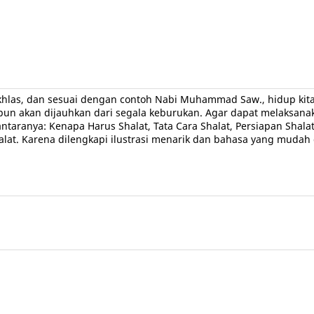
, ikhlas, dan sesuai dengan contoh Nabi Muhammad Saw., hidup kit
n akan dijauhkan dari segala keburukan. Agar dapat melaksanakan 
 antaranya: Kenapa Harus Shalat, Tata Cara Shalat, Persiapan S
at. Karena dilengkapi ilustrasi menarik dan bahasa yang mudah d