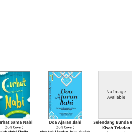
No Image
Available
urhat Sama Nabi
Doa Ajaran Ilahi
Selendang Bunda 
(Soft Cover)
(Soft Cover)
Kisah Teladan
oleh Abdul Kholiq
oleh Anis Masykur, Jejen Musfah