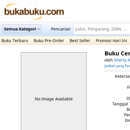
Semua Kategori
Pencarian
Buku Terbaru
Buku Pre-Order
Best Seller
Promosi Hari Ini
Buku Cer
oleh
Sherly 
Jadilah yang P
Keterse
F
I
No Image Available
Tanggal 
B
Pe
Di