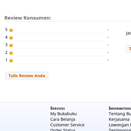
Review Konsumen:
5
-
Ja
4
-
3
-
2
-
1
-
Tulis Review Anda
Services
Information
My Bukabuku
Tentang B
Cara Belanja
Kerjasama 
Customer Service
Lowongan 
Order Status
Testimonia