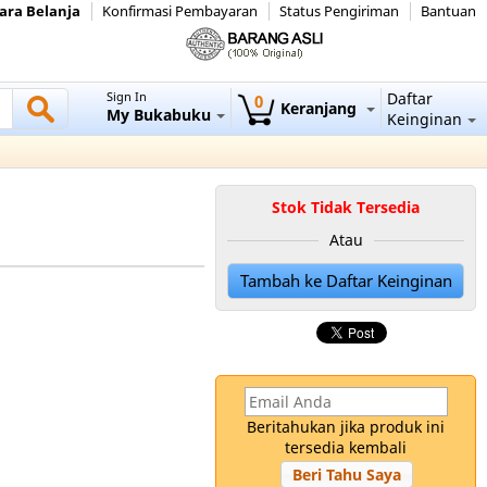
ara Belanja
Konfirmasi Pembayaran
Status Pengiriman
Bantuan
Sign In
Daftar
0
Keranjang
My Bukabuku
Keinginan
Stok Tidak Tersedia
Atau
Tambah ke Daftar Keinginan
Beritahukan jika produk ini
tersedia kembali
Beri Tahu Saya