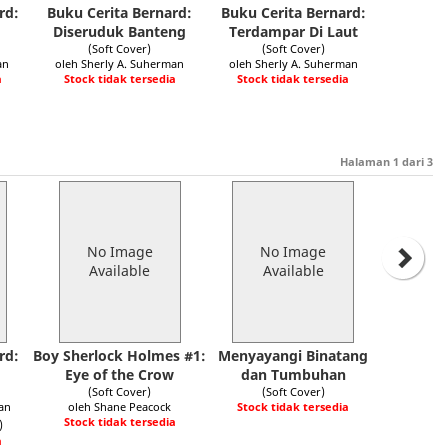
rd:
Buku Cerita Bernard:
Buku Cerita Bernard:
Diseruduk Banteng
Terdampar Di Laut
(Soft Cover)
(Soft Cover)
an
oleh Sherly A. Suherman
oleh Sherly A. Suherman
a
Stock tidak tersedia
Stock tidak tersedia
Halaman
1
dari
3
No Image
No Image
Available
Available
rd:
Boy Sherlock Holmes #1:
Menyayangi Binatang
Eye of the Crow
dan Tumbuhan
(Soft Cover)
(Soft Cover)
an
oleh Shane Peacock
Stock tidak tersedia
Stock tidak tersedia
)
a