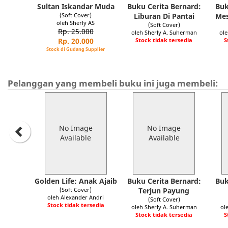
Sultan Iskandar Muda
Buku Cerita Bernard:
Buk
(Soft Cover)
Liburan Di Pantai
Mes
oleh Sherly AS
(Soft Cover)
Rp. 25.000
oleh Sherly A. Suherman
ole
Rp. 20.000
Stock tidak tersedia
S
Stock di Gudang Supplier
Pelanggan yang membeli buku ini juga membeli:
No Image
No Image
Available
Available
Golden Life: Anak Ajaib
Buku Cerita Bernard:
Buk
(Soft Cover)
Terjun Payung
oleh Alexander Andri
(Soft Cover)
Stock tidak tersedia
oleh Sherly A. Suherman
ol
Stock tidak tersedia
S