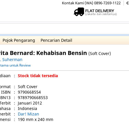
Kontak Kami (WA) 0896-7269-1122
C
Pojok Pengarang
Pencarian Detail
ita Bernard: Kehabisan Bensin
(Soft Cover)
A. Suherman
ertama untuk Review
diaan
:
Stock tidak tersedia
ormat
:
Soft Cover
ISBN
:
9790668554
SBN13
:
9789790668553
Terbit
:
Januari 2012
ahasa
:
Indonesia
nerbit
:
Dar! Mizan
mensi
:
190 mm x 240 mm