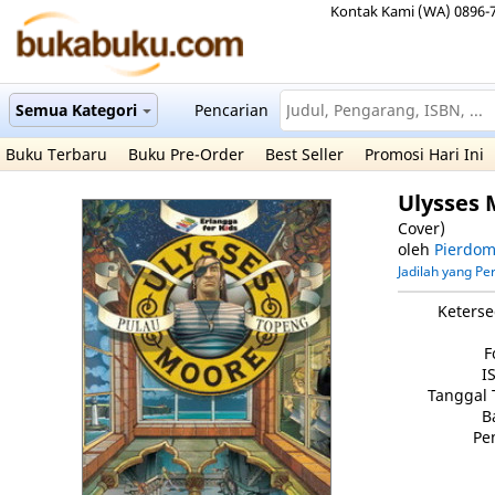
Kontak Kami (WA) 0896-
Semua Kategori
Pencarian
Buku Terbaru
Buku Pre-Order
Best Seller
Promosi Hari Ini
Ulysses
Cover)
oleh
Pierdom
Jadilah yang P
Keterse
F
I
Tanggal 
B
Pe