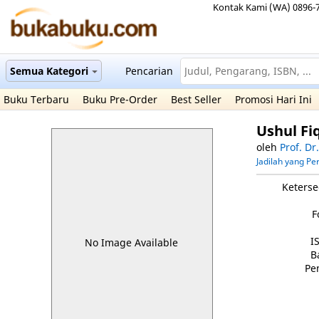
Kontak Kami (WA) 0896-
Semua Kategori
Pencarian
Buku Terbaru
Buku Pre-Order
Best Seller
Promosi Hari Ini
Ushul Fiq
oleh
Prof. Dr
Jadilah yang P
Keterse
F
I
No Image Available
B
Pe