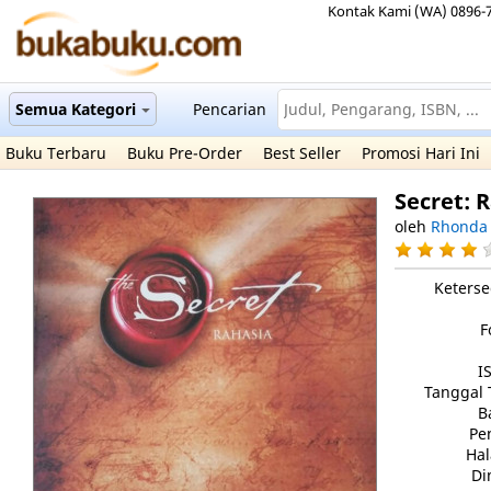
Kontak Kami (WA) 0896-
Semua Kategori
Pencarian
Buku Terbaru
Buku Pre-Order
Best Seller
Promosi Hari Ini
Secret: 
oleh
Rhonda
Keterse
F
I
Tanggal 
B
Pe
Ha
Di