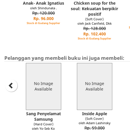
Anak- Anak Ignatius
Chicken soup for the
oleh Shindunata .
soul: Kekuatan berpikir
Rp. 120.000
positif
Rp. 96.000
(Soft Cover)
Stock di Gudang Supplier
oleh Jack Canfield, Dkk
Rp. 128.000
Rp. 102.400
Stock di Gudang Supplier
Pelanggan yang membeli buku ini juga membeli:
No Image
No Image
Available
Available
Sang Penyelamat
Inside Apple
Samsung
(Soft Cover)
oleh Adam Lashinsky
(Hard Cover)
Rp. 59.000
oleh Yo-Seb Ko