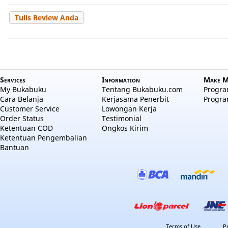
Tulis Review Anda
Services
Information
Make M
My Bukabuku
Tentang Bukabuku.com
Program
Cara Belanja
Kerjasama Penerbit
Progra
Customer Service
Lowongan Kerja
Order Status
Testimonial
Ketentuan COD
Ongkos Kirim
Ketentuan Pengembalian
Bantuan
Terms of Use
P