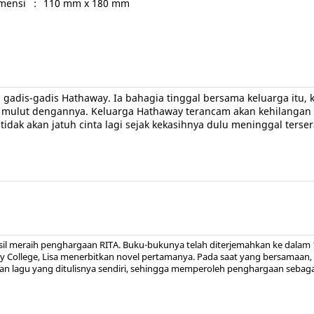
mensi
:
110 mm x 180 mm
adis-gadis Hathaway. Ia bahagia tinggal bersama keluarga itu, 
du mulut dengannya. Keluarga Hathaway terancam akan kehilanga
idak akan jatuh cinta lagi sejak kekasihnya dulu meninggal ter
asil meraih penghargaan RITA. Buku-bukunya telah diterjemahkan ke dalam 1
sley College, Lisa menerbitkan novel pertamanya. Pada saat yang bersamaan, 
n lagu yang ditulisnya sendiri, sehingga memperoleh penghargaan sebagai 