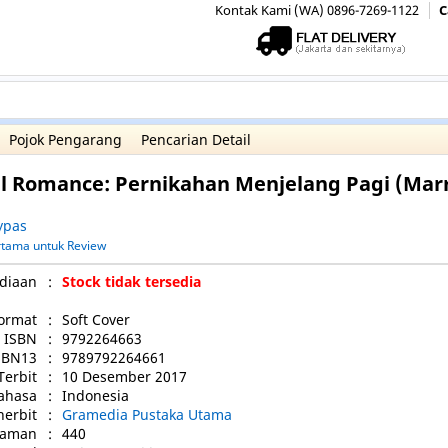
Kontak Kami (WA) 0896-7269-1122
C
Pojok Pengarang
Pencarian Detail
al Romance: Pernikahan Menjelang Pagi (Mar
ypas
ertama untuk Review
diaan
:
Stock tidak tersedia
ormat
:
Soft Cover
ISBN
:
9792264663
SBN13
:
9789792264661
Terbit
:
10 Desember 2017
ahasa
:
Indonesia
nerbit
:
Gramedia Pustaka Utama
laman
:
440