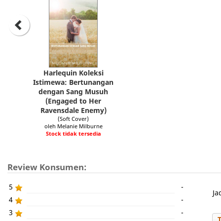
Harlequin Koleksi
Istimewa: Bertunangan
dengan Sang Musuh
(Engaged to Her
Ravensdale Enemy)
(Soft Cover)
oleh Melanie Milburne
Stock tidak tersedia
Review Konsumen:
5
-
Ja
4
-
3
-