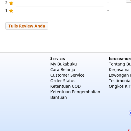
2
-
1
-
Tulis Review Anda
Services
Information
My Bukabuku
Tentang B
Cara Belanja
Kerjasama 
Customer Service
Lowongan 
Order Status
Testimonia
Ketentuan COD
Ongkos Kir
Ketentuan Pengembalian
Bantuan