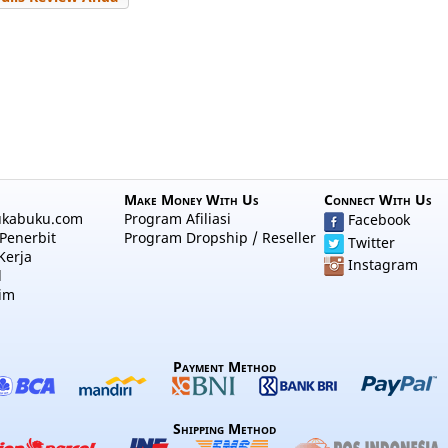
Make Money With Us
Connect With Us
ukabuku.com
Program Afiliasi
Facebook
Penerbit
Program Dropship / Reseller
Twitter
Kerja
Instagram
l
im
Payment Method
Shipping Method