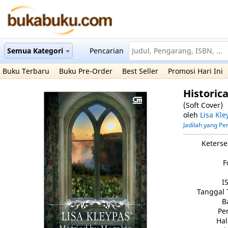
Semua Kategori
Pencarian
Buku Terbaru
Buku Pre-Order
Best Seller
Promosi Hari Ini
Historic
(Soft Cover)
oleh
Lisa Kle
Jadilah yang P
Keterse
F
I
Tanggal 
B
Pe
Ha