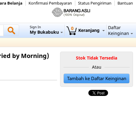
ara Belanja
Konfirmasi Pembayaran
Status Pengiriman
Bantuan
Sign In
Daftar
0
Keranjang
My Bukabuku
Keinginan
ried by Morning)
Stok Tidak Tersedia
Atau
Tambah ke Daftar Keinginan