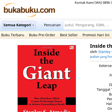
Kontak Kami (WA) 0896-
Semua Kategori
Pencarian
Buku Terbaru
Buku Pre-Order
Best Seller
Promosi Hari Ini
Inside t
oleh
Stanley
Jadilah yang P
Keterse
F
I
Tanggal 
B
Pe
Ha
Di