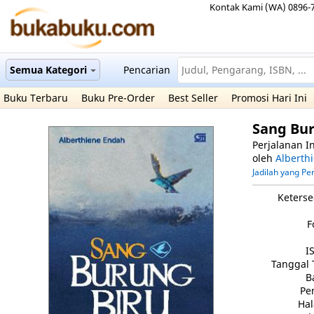
Kontak Kami (WA) 0896-
Semua Kategori
Pencarian
Buku Terbaru
Buku Pre-Order
Best Seller
Promosi Hari Ini
Sang Bu
Perjalanan In
oleh
Alberth
Jadilah yang P
Keterse
F
I
Tanggal 
B
Pe
Ha