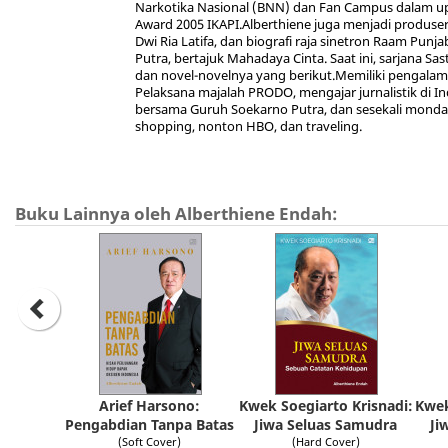
Narkotika Nasional (BNN) dan Fan Campus dalam upa
Award 2005 IKAPI.Alberthiene juga menjadi produser 
Dwi Ria Latifa, dan biografi raja sinetron Raam Pun
Putra, bertajuk Mahadaya Cinta. Saat ini, sarjana Sa
dan novel-novelnya yang berikut.Memiliki pengalama
Pelaksana majalah PRODO, mengajar jurnalistik di 
bersama Guruh Soekarno Putra, dan sesekali mondar
shopping, nonton HBO, dan traveling.
Buku Lainnya oleh Alberthiene Endah:
Arief Harsono:
Kwek Soegiarto Krisnadi:
Kwek
Pengabdian Tanpa Batas
Jiwa Seluas Samudra
Ji
(Soft Cover)
(Hard Cover)