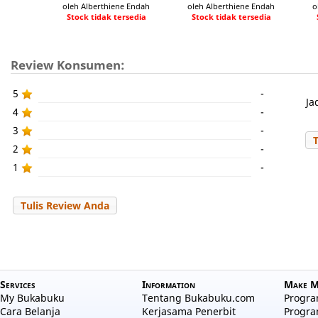
oleh Alberthiene Endah
oleh Alberthiene Endah
o
Stock tidak tersedia
Stock tidak tersedia
Review Konsumen:
5
-
Ja
4
-
3
-
2
-
1
-
Tulis Review Anda
Services
Information
Make M
My Bukabuku
Tentang Bukabuku.com
Program
Cara Belanja
Kerjasama Penerbit
Progra