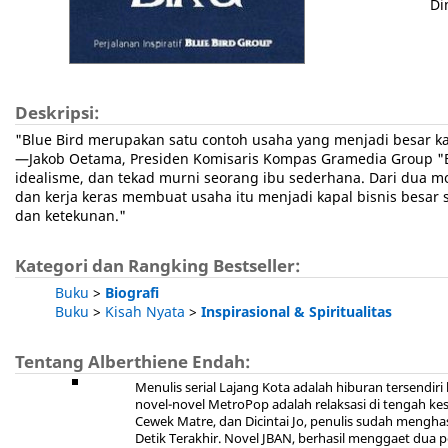
Di
Deskripsi:
"Blue Bird merupakan satu contoh usaha yang menjadi besar kar
—Jakob Oetama, Presiden Komisaris Kompas Gramedia Group "Blu
idealisme, dan tekad murni seorang ibu sederhana. Dari dua mo
dan kerja keras membuat usaha itu menjadi kapal bisnis besar s
dan ketekunan."
Kategori dan Rangking Bestseller:
Buku
>
Biografi
Buku
>
Kisah Nyata
>
Inspirasional & Spiritualitas
Tentang Alberthiene Endah:
Menulis serial Lajang Kota adalah hiburan tersendir
novel-novel MetroPop adalah relaksasi di tengah kes
Cewek Matre, dan Dicintai Jo, penulis sudah menghas
Detik Terakhir. Novel JBAN, berhasil menggaet du