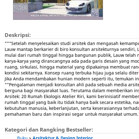
Deskripsi:
"""Setelah menyelesaikan studi arsitek dan mengasah kemampuan
Lauw mantap berkarier di biro konsultan arsitekturnya sendir
mulai dari rumah tinggal hingga bangunan publik, Lauw telah 
karya-karya yang dirancangnya ada pada garis desain yang mod
ruang, sirkulasi, hingga material yang dipakainya membuat ra
kondisi sekitarnya. Konsep ruang terbuka hijau juga selalu di
Jika Anda mendambakan hunian modern seperti itu, temukan ins
""Pengalaman menjadi konsultan ahli pada sebuah media arsit
berguna bagi masyarakat luas. Terutama dalam memberikan inspi
Arsitek: 20 Rumah Ekologis Atelier Riri, kami berinisiatif memb
rumah tinggal yang baik itu tidak hanya baik secara estetika
kebutuhan manusia, keberlanjutan, serta keserasiannya terhada
pemahaman baru dan inspirasi segar untuk masyarakat umum."" 
Kategori dan Rangking Bestseller:
Buku
>
Arsitektur & Design Interior