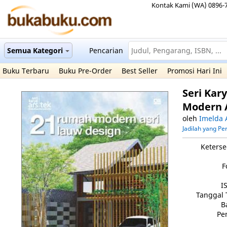
Kontak Kami (WA) 0896-
Semua Kategori
Pencarian
Buku Terbaru
Buku Pre-Order
Best Seller
Promosi Hari Ini
Seri Kar
Modern 
oleh
Imelda 
Jadilah yang P
Keterse
F
I
Tanggal 
B
Pe