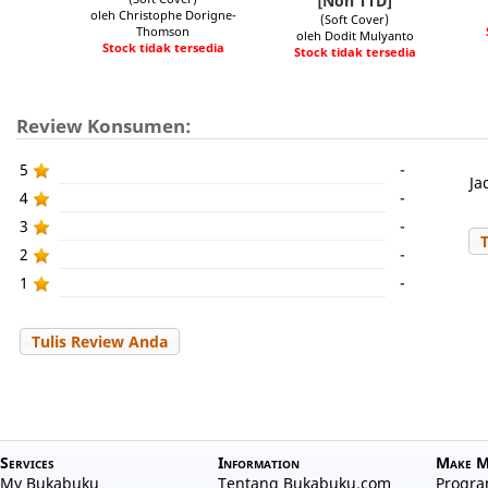
[Non TTD]
oleh Christophe Dorigne-
(Soft Cover)
Thomson
oleh Dodit Mulyanto
Stock tidak tersedia
Stock tidak tersedia
Review Konsumen:
5
-
Ja
4
-
3
-
2
-
1
-
Tulis Review Anda
Services
Information
Make M
My Bukabuku
Tentang Bukabuku.com
Program