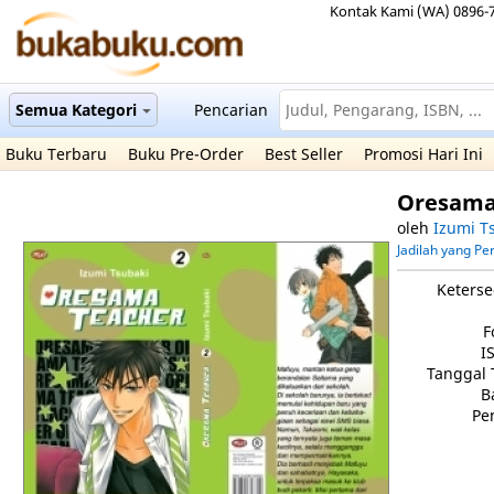
Kontak Kami (WA) 0896-
Semua Kategori
Pencarian
Buku Terbaru
Buku Pre-Order
Best Seller
Promosi Hari Ini
Oresama
oleh
Izumi T
Jadilah yang P
Keterse
F
I
Tanggal 
B
Pe