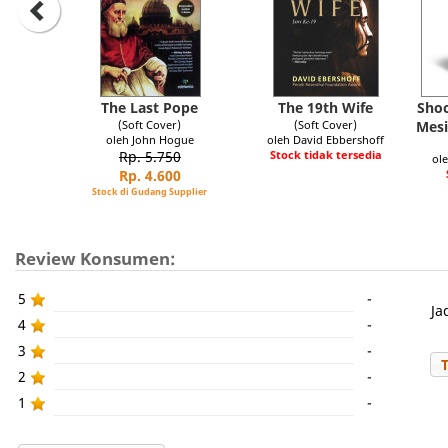
The Last Pope
The 19th Wife
Shoc
(Soft Cover)
(Soft Cover)
Mesi
oleh John Hogue
oleh David Ebbershoff
Rp. 5.750
Stock tidak tersedia
ol
Rp. 4.600
Stock di Gudang Supplier
Review Konsumen:
5
-
Ja
4
-
3
-
2
-
1
-