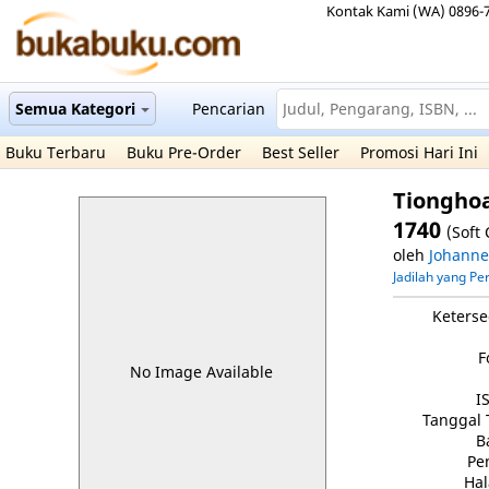
Kontak Kami (WA) 0896-
Semua Kategori
Pencarian
Buku Terbaru
Buku Pre-Order
Best Seller
Promosi Hari Ini
Tionghoa
1740
(Soft 
oleh
Johanne
Jadilah yang P
Keterse
F
No Image Available
I
Tanggal 
B
Pe
Ha