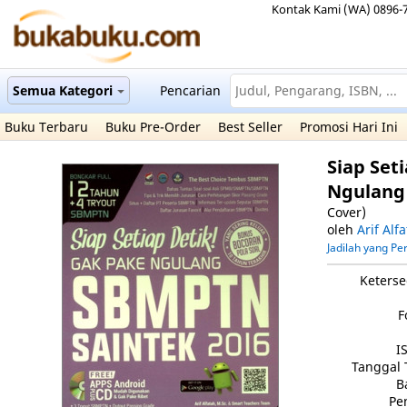
Kontak Kami (WA) 0896-
Semua Kategori
Pencarian
Buku Terbaru
Buku Pre-Order
Best Seller
Promosi Hari Ini
Siap Set
Ngulang
Cover)
oleh
Arif Alf
Jadilah yang P
Keterse
F
I
Tanggal 
B
Pe