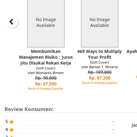
No Image
No Image
Available
Available
Membumikan
469 Ways to Multiply
Ayah
Manajemen Risiko : Jurus
Your Profit
Jitu Disukai Rekan Kerja
(Soft Cover)
oleh Barlian T. Winarta
(Soft Cover)
Rp. 109.000
oleh Wismanto Bimam
Rp. 90.000
Rp. 87.200
Rp. 67.500
Stock di Gudang Supplier
Stock di Gudang Supplier
Review Konsumen:
5
-
Ja
4
-