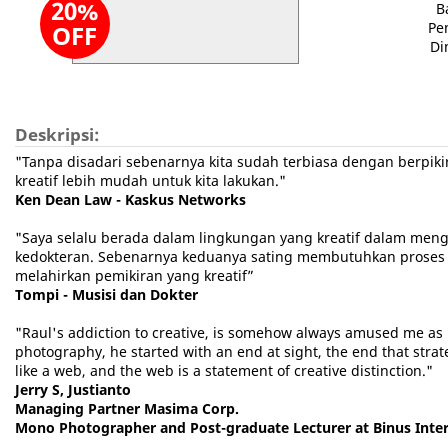
20%
B
Pe
OFF
Di
Deskripsi:
"Tanpa disadari sebenarnya kita sudah terbiasa dengan berpiki
kreatif lebih mudah untuk kita lakukan."
Ken Dean Law - Kaskus Networks
"Saya selalu berada dalam lingkungan yang kreatif dalam meng
kedokteran. Sebenarnya keduanya sating membutuhkan proses 
melahirkan pemikiran yang kreatif”
Tompi - Musisi dan Dokter
"Raul's addiction to creative, is somehow always amused me as h
photography, he started with an end at sight, the end that strat
like a web, and the web is a statement of creative distinction."
Jerry S, Justianto
Managing Partner Masima Corp.
Mono Photographer and Post-graduate Lecturer at Binus Intern