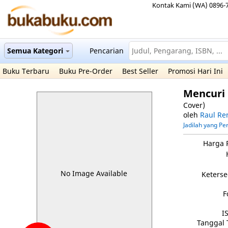
Kontak Kami (WA) 0896-
Semua Kategori
Pencarian
Buku Terbaru
Buku Pre-Order
Best Seller
Promosi Hari Ini
Mencuri 
Cover)
oleh
Raul Re
Jadilah yang P
Harga 
No Image Available
Keterse
F
I
Tanggal 