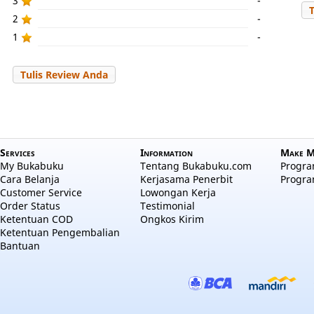
3
-
2
-
1
-
Tulis Review Anda
Services
Information
Make M
My Bukabuku
Tentang Bukabuku.com
Program
Cara Belanja
Kerjasama Penerbit
Progra
Customer Service
Lowongan Kerja
Order Status
Testimonial
Ketentuan COD
Ongkos Kirim
Ketentuan Pengembalian
Bantuan