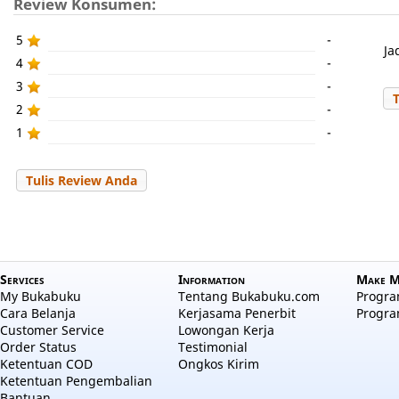
Review Konsumen:
5
-
Ja
4
-
3
-
2
-
1
-
Tulis Review Anda
Services
Information
Make M
My Bukabuku
Tentang Bukabuku.com
Program
Cara Belanja
Kerjasama Penerbit
Progra
Customer Service
Lowongan Kerja
Order Status
Testimonial
Ketentuan COD
Ongkos Kirim
Ketentuan Pengembalian
Bantuan