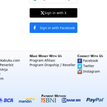
Sign in with X
Sign in with Facebook
Make Money With Us
Connect With Us
ukabuku.com
Program Afiliasi
Facebook
Penerbit
Program Dropship / Reseller
Twitter
Kerja
Instagram
l
im
Payment Method