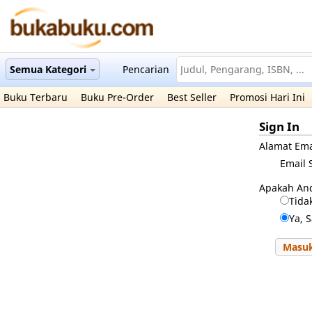
Semua Kategori
Pencarian
Buku Terbaru
Buku Pre-Order
Best Seller
Promosi Hari Ini
Sign In
Alamat Ema
Email 
Apakah An
Tida
Ya, 
Masu