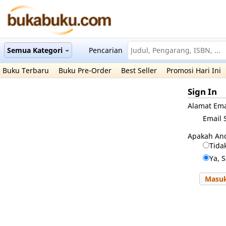
Semua Kategori
Pencarian
Buku Terbaru
Buku Pre-Order
Best Seller
Promosi Hari Ini
Sign In
Alamat Ema
Email 
Apakah An
Tida
Ya, 
Masu